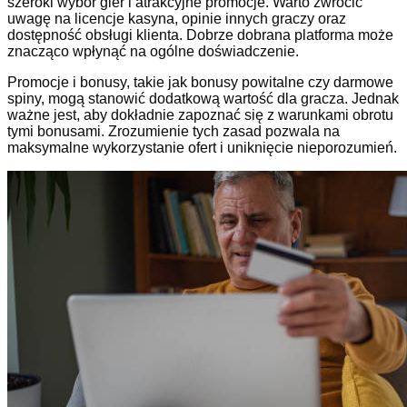
szeroki wybór gier i atrakcyjne promocje. Warto zwrócić
uwagę na licencje kasyna, opinie innych graczy oraz
dostępność obsługi klienta. Dobrze dobrana platforma może
znacząco wpłynąć na ogólne doświadczenie.
Promocje i bonusy, takie jak bonusy powitalne czy darmowe
spiny, mogą stanowić dodatkową wartość dla gracza. Jednak
ważne jest, aby dokładnie zapoznać się z warunkami obrotu
tymi bonusami. Zrozumienie tych zasad pozwala na
maksymalne wykorzystanie ofert i uniknięcie nieporozumień.