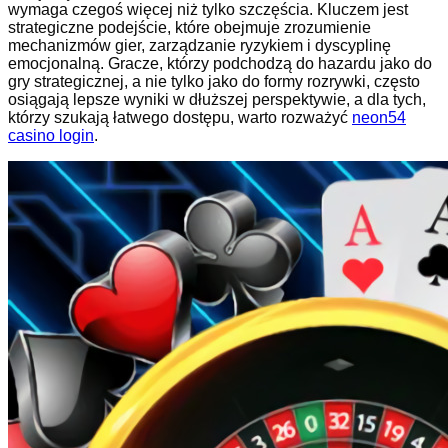
wymaga czegoś więcej niż tylko szczęścia. Kluczem jest
strategiczne podejście, które obejmuje zrozumienie
mechanizmów gier, zarządzanie ryzykiem i dyscyplinę
emocjonalną. Gracze, którzy podchodzą do hazardu jako do
gry strategicznej, a nie tylko jako do formy rozrywki, często
osiągają lepsze wyniki w dłuższej perspektywie, a dla tych,
którzy szukają łatwego dostępu, warto rozważyć
neon54
casino login
.