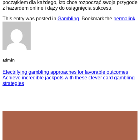
początkiem dla każdego, kto chce rozpocząć swoją przygodę
z hazardem online i dąży do osiągnięcia sukcesu.
This entry was posted in
Gambling
. Bookmark the
permalink
.
admin
Electrifying gambling approaches for favorable outcomes
Achieve incredible jackpots with these clever card gambling
strategies