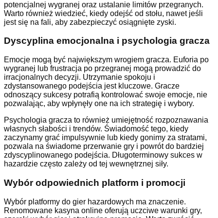
potencjalnej wygranej oraz ustalanie limitów przegranych.
Warto również wiedzieć, kiedy odejść od stołu, nawet jeśli
jest się na fali, aby zabezpieczyć osiągnięte zyski.
Dyscyplina emocjonalna i psychologia gracza
Emocje mogą być największym wrogiem gracza. Euforia po
wygranej lub frustracja po przegranej mogą prowadzić do
irracjonalnych decyzji. Utrzymanie spokoju i
zdystansowanego podejścia jest kluczowe. Gracze
odnoszący sukcesy potrafią kontrolować swoje emocje, nie
pozwalając, aby wpłynęły one na ich strategię i wybory.
Psychologia gracza to również umiejętność rozpoznawania
własnych słabości i trendów. Świadomość tego, kiedy
zaczynamy grać impulsywnie lub kiedy gonimy za stratami,
pozwala na świadome przerwanie gry i powrót do bardziej
zdyscyplinowanego podejścia. Długoterminowy sukces w
hazardzie często zależy od tej wewnętrznej siły.
Wybór odpowiednich platform i promocji
Wybór platformy do gier hazardowych ma znaczenie.
Renomowane kasyna online oferują uczciwe warunki gry,