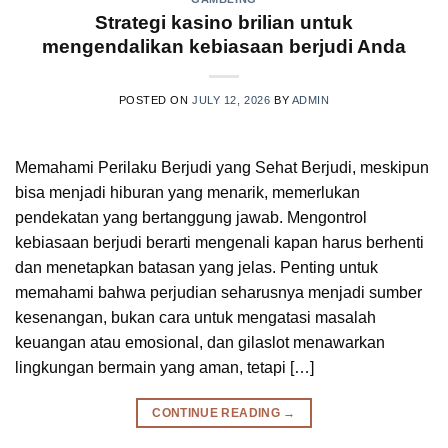
Strategi kasino brilian untuk
mengendalikan kebiasaan berjudi Anda
POSTED ON
JULY 12, 2026
BY
ADMIN
Memahami Perilaku Berjudi yang Sehat Berjudi, meskipun
bisa menjadi hiburan yang menarik, memerlukan
pendekatan yang bertanggung jawab. Mengontrol
kebiasaan berjudi berarti mengenali kapan harus berhenti
dan menetapkan batasan yang jelas. Penting untuk
memahami bahwa perjudian seharusnya menjadi sumber
kesenangan, bukan cara untuk mengatasi masalah
keuangan atau emosional, dan gilaslot menawarkan
lingkungan bermain yang aman, tetapi […]
CONTINUE READING
→