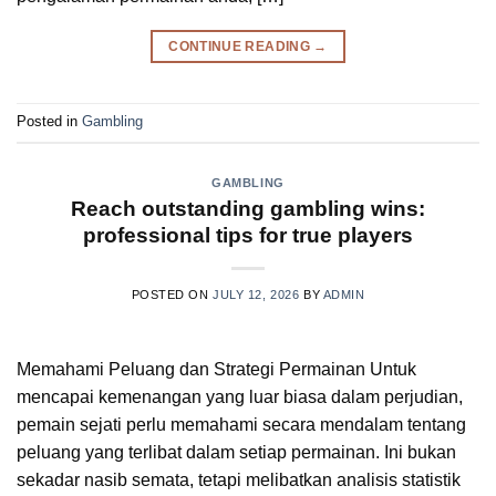
CONTINUE READING
→
Posted in
Gambling
GAMBLING
Reach outstanding gambling wins:
professional tips for true players
POSTED ON
JULY 12, 2026
BY
ADMIN
Memahami Peluang dan Strategi Permainan Untuk
mencapai kemenangan yang luar biasa dalam perjudian,
pemain sejati perlu memahami secara mendalam tentang
peluang yang terlibat dalam setiap permainan. Ini bukan
sekadar nasib semata, tetapi melibatkan analisis statistik