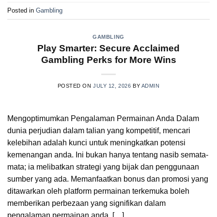
Posted in
Gambling
GAMBLING
Play Smarter: Secure Acclaimed
Gambling Perks for More Wins
POSTED ON
JULY 12, 2026
BY
ADMIN
Mengoptimumkan Pengalaman Permainan Anda Dalam
dunia perjudian dalam talian yang kompetitif, mencari
kelebihan adalah kunci untuk meningkatkan potensi
kemenangan anda. Ini bukan hanya tentang nasib semata-
mata; ia melibatkan strategi yang bijak dan penggunaan
sumber yang ada. Memanfaatkan bonus dan promosi yang
ditawarkan oleh platform permainan terkemuka boleh
memberikan perbezaan yang signifikan dalam
pengalaman permainan anda, […]