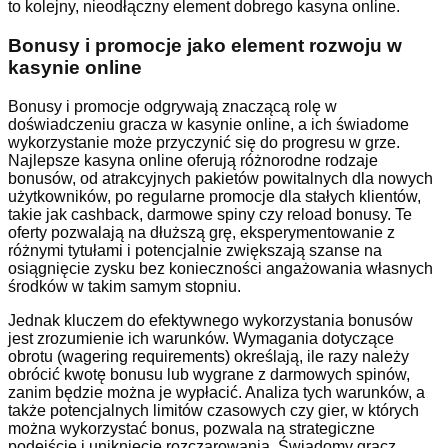
to kolejny, nieodłączny element dobrego kasyna online.
Bonusy i promocje jako element rozwoju w
kasynie online
Bonusy i promocje odgrywają znaczącą rolę w
doświadczeniu gracza w kasynie online, a ich świadome
wykorzystanie może przyczynić się do progresu w grze.
Najlepsze kasyna online oferują różnorodne rodzaje
bonusów, od atrakcyjnych pakietów powitalnych dla nowych
użytkowników, po regularne promocje dla stałych klientów,
takie jak cashback, darmowe spiny czy reload bonusy. Te
oferty pozwalają na dłuższą grę, eksperymentowanie z
różnymi tytułami i potencjalnie zwiększają szanse na
osiągnięcie zysku bez konieczności angażowania własnych
środków w takim samym stopniu.
Jednak kluczem do efektywnego wykorzystania bonusów
jest zrozumienie ich warunków. Wymagania dotyczące
obrotu (wagering requirements) określają, ile razy należy
obrócić kwotę bonusu lub wygrane z darmowych spinów,
zanim będzie można je wypłacić. Analiza tych warunków, a
także potencjalnych limitów czasowych czy gier, w których
można wykorzystać bonus, pozwala na strategiczne
podejście i uniknięcie rozczarowania. Świadomy gracz