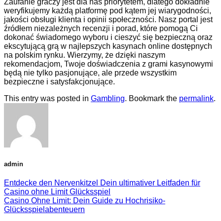
Zaufanie graczy jest dla nas priorytetem, dlatego dokładnie
weryfikujemy każdą platformę pod kątem jej wiarygodności,
jakości obsługi klienta i opinii społeczności. Nasz portal jest
źródłem niezależnych recenzji i porad, które pomogą Ci
dokonać świadomego wyboru i cieszyć się bezpieczną oraz
ekscytującą grą w najlepszych kasynach online dostępnych
na polskim rynku. Wierzymy, że dzięki naszym
rekomendacjom, Twoje doświadczenia z grami kasynowymi
będą nie tylko pasjonujące, ale przede wszystkim
bezpieczne i satysfakcjonujące.
This entry was posted in
Gambling
. Bookmark the
permalink
.
admin
Entdecke den Nervenkitzel Dein ultimativer Leitfaden für
Casino ohne Limit Glücksspiel
Casino Ohne Limit: Dein Guide zu Hochrisiko-
Glücksspielabenteuern