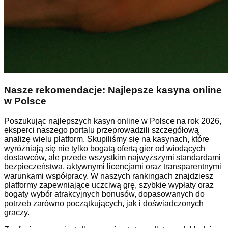
Nasze rekomendacje: Najlepsze kasyna online
w Polsce
Poszukując najlepszych kasyn online w Polsce na rok 2026,
eksperci naszego portalu przeprowadzili szczegółową
analizę wielu platform. Skupiliśmy się na kasynach, które
wyróżniają się nie tylko bogatą ofertą gier od wiodących
dostawców, ale przede wszystkim najwyższymi standardami
bezpieczeństwa, aktywnymi licencjami oraz transparentnymi
warunkami współpracy. W naszych rankingach znajdziesz
platformy zapewniające uczciwą grę, szybkie wypłaty oraz
bogaty wybór atrakcyjnych bonusów, dopasowanych do
potrzeb zarówno początkujących, jak i doświadczonych
graczy.