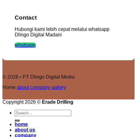
Contact
Hubungi kami lebih cepat melalui whatsapp
Dlingo Digital Madani
whatsapp
© 2026 • PT Dlingo Digital Media
Home
about
company
gallery
Copyright 2026 ©
Erade Drilling
home
about us
company