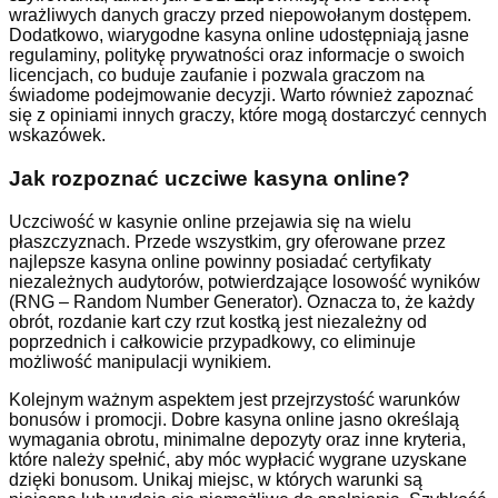
wrażliwych danych graczy przed niepowołanym dostępem.
Dodatkowo, wiarygodne kasyna online udostępniają jasne
regulaminy, politykę prywatności oraz informacje o swoich
licencjach, co buduje zaufanie i pozwala graczom na
świadome podejmowanie decyzji. Warto również zapoznać
się z opiniami innych graczy, które mogą dostarczyć cennych
wskazówek.
Jak rozpoznać uczciwe kasyna online?
Uczciwość w kasynie online przejawia się na wielu
płaszczyznach. Przede wszystkim, gry oferowane przez
najlepsze kasyna online powinny posiadać certyfikaty
niezależnych audytorów, potwierdzające losowość wyników
(RNG – Random Number Generator). Oznacza to, że każdy
obrót, rozdanie kart czy rzut kostką jest niezależny od
poprzednich i całkowicie przypadkowy, co eliminuje
możliwość manipulacji wynikiem.
Kolejnym ważnym aspektem jest przejrzystość warunków
bonusów i promocji. Dobre kasyna online jasno określają
wymagania obrotu, minimalne depozyty oraz inne kryteria,
które należy spełnić, aby móc wypłacić wygrane uzyskane
dzięki bonusom. Unikaj miejsc, w których warunki są