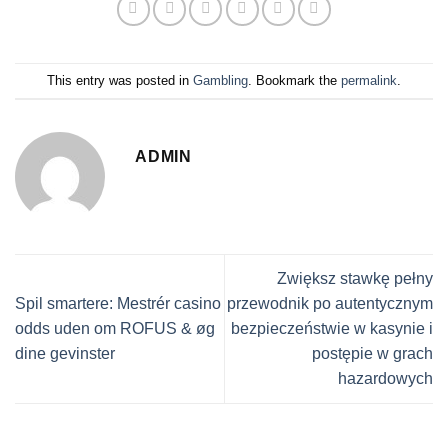
This entry was posted in
Gambling
. Bookmark the
permalink
.
ADMIN
Zwiększ stawkę pełny
Spil smartere: Mestrér casino
przewodnik po autentycznym
odds uden om ROFUS & øg
bezpieczeństwie w kasynie i
dine gevinster
postępie w grach
hazardowych