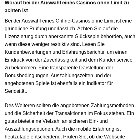
Worauf bei der Auswahl eines Casinos ohne Limit zu
achten ist
Bei der Auswahl eines Online-Casinos ohne Limit ist eine
gründliche Prüfung unerlässlich. Achten Sie auf die
Lizenzierung durch anerkannte Glücksspielbehörden, auch
wenn diese weniger restriktiv sind. Lesen Sie
Kundenbewertungen und Erfahrungsberichte, um einen
Eindruck von der Zuverlässigkeit und dem Kundenservice
zu bekommen. Eine transparente Darstellung der
Bonusbedingungen, Auszahlungszeiten und der
angebotenen Spiele ist ebenfalls ein Indikator für
Seriosität.
Des Weiteren sollten die angebotenen Zahlungsmethoden
und die Sicherheit der Transaktionen im Fokus stehen. Ein
gutes bietet eine Vielzahl an sicheren Ein- und
Auszahlungsoptionen. Auch die mobile Erfahrung ist
heutzutage entscheidend. Prüfen Sie, ob die Webseite