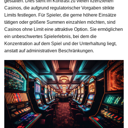
gestalten. Dies steht im Kontrast zu vielen lizenzierten
Casinos, die aufgrund regulatorischer Vorgaben strikte
Limits festlegen. Für Spieler, die gerne höhere Einsätze
tätigen oder größere Summen einzahlen möchten, sind
Casinos ohne Limit eine attraktive Option. Sie ermöglichen
ein unbeschwertes Spielerlebnis, bei dem die
Konzentration auf dem Spiel und der Unterhaltung liegt,
anstatt auf administrativen Beschränkungen.