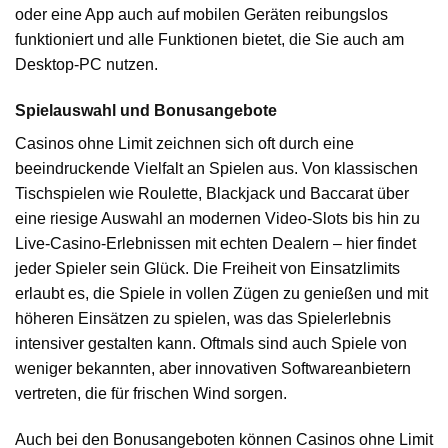
oder eine App auch auf mobilen Geräten reibungslos
funktioniert und alle Funktionen bietet, die Sie auch am
Desktop-PC nutzen.
Spielauswahl und Bonusangebote
Casinos ohne Limit zeichnen sich oft durch eine
beeindruckende Vielfalt an Spielen aus. Von klassischen
Tischspielen wie Roulette, Blackjack und Baccarat über
eine riesige Auswahl an modernen Video-Slots bis hin zu
Live-Casino-Erlebnissen mit echten Dealern – hier findet
jeder Spieler sein Glück. Die Freiheit von Einsatzlimits
erlaubt es, die Spiele in vollen Zügen zu genießen und mit
höheren Einsätzen zu spielen, was das Spielerlebnis
intensiver gestalten kann. Oftmals sind auch Spiele von
weniger bekannten, aber innovativen Softwareanbietern
vertreten, die für frischen Wind sorgen.
Auch bei den Bonusangeboten können Casinos ohne Limit