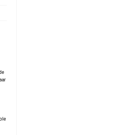
de
aar
ole