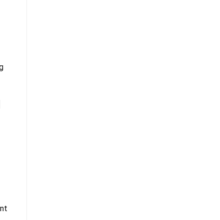
g
N
ant