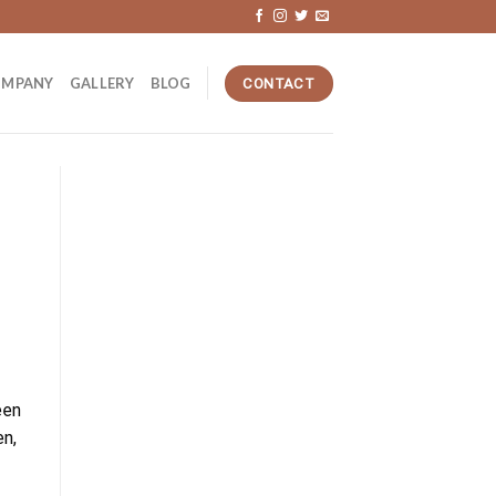
OMPANY
GALLERY
BLOG
CONTACT
een
en,