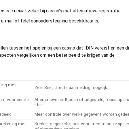
 is cruciaal, zeker bij casino’s met alternatieve registratie.
, e-mail of telefoonondersteuning beschikbaar is.
hillen tussen het spelen bij een casino dat IDIN vereist en een d
specten vergelijken om een beter beeld te krijgen van de
eling met
Zeer Snel, directe aanmelding mogelijk
cht voor eerste
Alternatieve methoden of uitgesteld, focus op sne
start
edeeld
Meer controle over welke gegevens worden gedee
krekening met
Breder toegankelijk, ook voor internationale spele