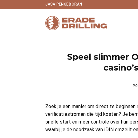
Skip
JASA PENGEBORAN
to
content
Speel slimmer 
casino’
PO
Zoek je een manier om direct te beginnen m
verificatiestromen die tijd kosten? Je ben
snelle start en meer controle over hun per
waarbij je de noodzaak van iDIN omzeilt en 