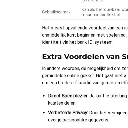
iDIN-functie
Kan als betrouwbaar wor
Gebruiksgemak
maar minder flexibel
Het meest opvallende voordeel van een is d
onmiddellijk kunt beginnen met spelen na 
identiteit via het bank ID-systeem.
Extra Voordelen van S
In andere woorden, de mogelijkheid om zon
gemiddelde online gokker. Het gaat niet a
om een bredere filosofie van gemak en effi
Direct Speelplezier:
Je kunt je storting
kaarten delen.
Verbeterde Privacy:
Door het vermijden 
over je persoonlijke gegevens.