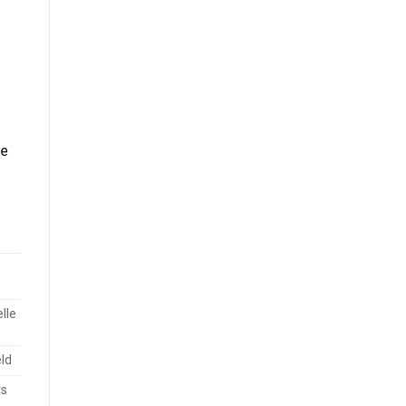
ie
lle
ld
rs