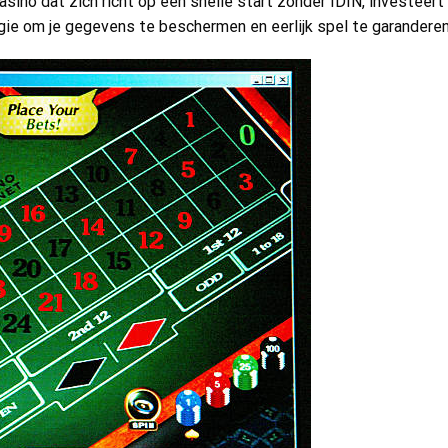
asino dat zich richt op een snelle start zonder IDIN, investeert
gie om je gegevens te beschermen en eerlijk spel te garanderen