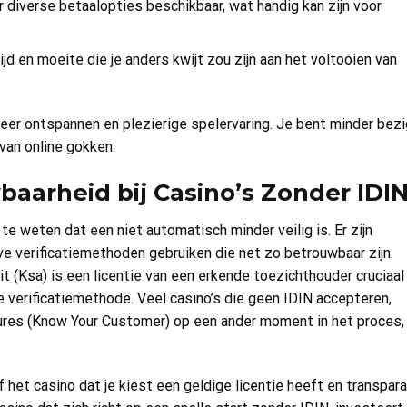
r diverse betaalopties beschikbaar, wat handig kan zijn voor
jd en moeite die je anders kwijt zou zijn aan het voltooien van
er ontspannen en plezierige spelervaring. Je bent minder bezi
van online gokken.
baarheid bij Casino’s Zonder IDI
 te weten dat een niet automatisch minder veilig is. Er zijn
 verificatiemethoden gebruiken die net zo betrouwbaar zijn.
 (Ksa) is een licentie van een erkende toezichthouder cruciaal
e verificatiemethode. Veel casino’s die geen IDIN accepteren,
res (Know Your Customer) op een ander moment in het proces,
 het casino dat je kiest een geldige licentie heeft en transpar