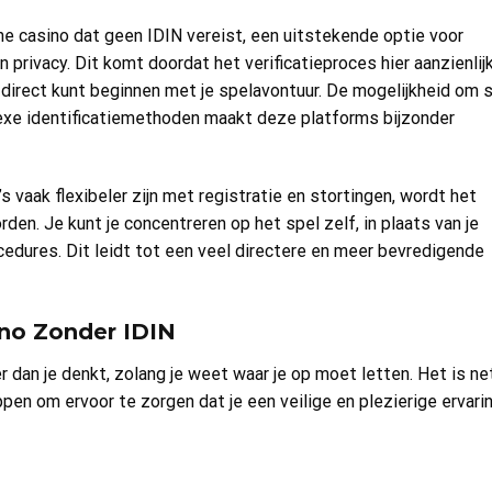
ne casino dat geen IDIN vereist, een uitstekende optie voor
 privacy. Dit komt doordat het verificatieproces hier aanzienlij
direct kunt beginnen met je spelavontuur. De mogelijkheid om 
exe identificatiemethoden maakt deze platforms bijzonder
 vaak flexibeler zijn met registratie en stortingen, wordt het
den. Je kunt je concentreren op het spel zelf, in plaats van je
edures. Dit leidt tot een veel directere en meer bevredigende
ino Zonder IDIN
 dan je denkt, zolang je weet waar je op moet letten. Het is ne
en om ervoor te zorgen dat je een veilige en plezierige ervari