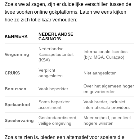
Zoals we al zagen, zijn er duidelijke verschillen tussen de
twee soorten online gokplatforms. Laten we eens kijken
hoe ze zich tot elkaar verhouden:
NEDERLANDSE
KENMERK
CASINO’S
Nederlandse
Internationale licenties
Vergunning
Kansspelautoriteit
(bijv. MGA, Curaçao)
(KSA)
Verplicht
CRUKS
Niet aangesloten
aangesloten
Over het algemeen hoger
Bonussen
Vaak beperkter
en gevarieerder
Soms beperkter
Vaak breder, inclusief
Spelaanbod
assortiment
internationale providers
Gestandaardiseerd,
Meer vrijheid, potentieel
Speelervaring
veilige omgeving
hogere winsten
Zoals te zien is, bieden een alternatief voor spelers die