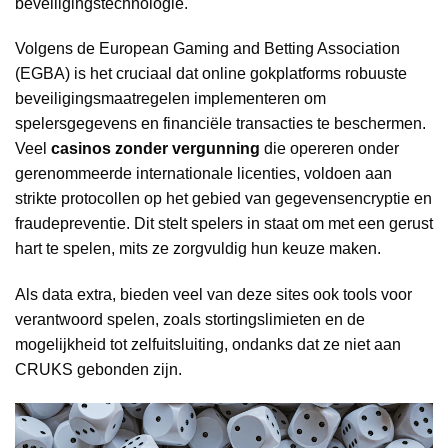
beveiligingstechnologie.
Volgens de European Gaming and Betting Association
(EGBA) is het cruciaal dat online gokplatforms robuuste
beveiligingsmaatregelen implementeren om
spelersgegevens en financiële transacties te beschermen.
Veel
casinos zonder vergunning
die opereren onder
gerenommeerde internationale licenties, voldoen aan
strikte protocollen op het gebied van gegevensencryptie en
fraudepreventie. Dit stelt spelers in staat om met een gerust
hart te spelen, mits ze zorgvuldig hun keuze maken.
Als data extra, bieden veel van deze sites ook tools voor
verantwoord spelen, zoals stortingslimieten en de
mogelijkheid tot zelfuitsluiting, ondanks dat ze niet aan
CRUKS gebonden zijn.