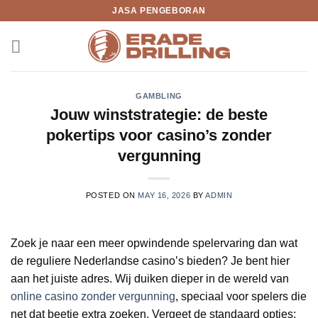
Skip
JASA PENGEBORAN
to
content
GAMBLING
Jouw winststrategie: de beste
pokertips voor casino’s zonder
vergunning
POSTED ON
MAY 16, 2026
BY
ADMIN
Zoek je naar een meer opwindende spelervaring dan wat
de reguliere Nederlandse casino’s bieden? Je bent hier
aan het juiste adres. Wij duiken dieper in de wereld van
online casino zonder vergunning
, speciaal voor spelers die
net dat beetje extra zoeken. Vergeet de standaard opties;