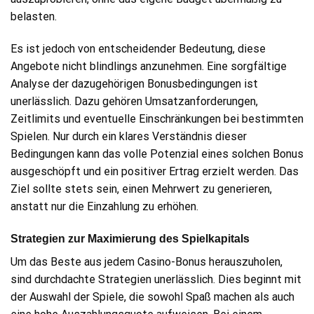
belasten.
Es ist jedoch von entscheidender Bedeutung, diese
Angebote nicht blindlings anzunehmen. Eine sorgfältige
Analyse der dazugehörigen Bonusbedingungen ist
unerlässlich. Dazu gehören Umsatzanforderungen,
Zeitlimits und eventuelle Einschränkungen bei bestimmten
Spielen. Nur durch ein klares Verständnis dieser
Bedingungen kann das volle Potenzial eines solchen Bonus
ausgeschöpft und ein positiver Ertrag erzielt werden. Das
Ziel sollte stets sein, einen Mehrwert zu generieren,
anstatt nur die Einzahlung zu erhöhen.
Strategien zur Maximierung des Spielkapitals
Um das Beste aus jedem Casino-Bonus herauszuholen,
sind durchdachte Strategien unerlässlich. Dies beginnt mit
der Auswahl der Spiele, die sowohl Spaß machen als auch