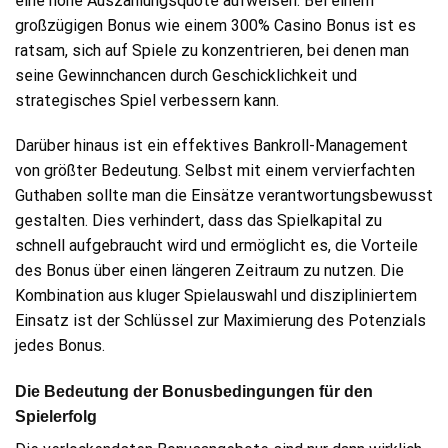
eine hohe Auszahlungsquote aufweisen. Bei einem
großzügigen Bonus wie einem 300% Casino Bonus ist es
ratsam, sich auf Spiele zu konzentrieren, bei denen man
seine Gewinnchancen durch Geschicklichkeit und
strategisches Spiel verbessern kann.
Darüber hinaus ist ein effektives Bankroll-Management
von größter Bedeutung. Selbst mit einem vervierfachten
Guthaben sollte man die Einsätze verantwortungsbewusst
gestalten. Dies verhindert, dass das Spielkapital zu
schnell aufgebraucht wird und ermöglicht es, die Vorteile
des Bonus über einen längeren Zeitraum zu nutzen. Die
Kombination aus kluger Spielauswahl und diszipliniertem
Einsatz ist der Schlüssel zur Maximierung des Potenzials
jedes Bonus.
Die Bedeutung der Bonusbedingungen für den
Spielerfolg