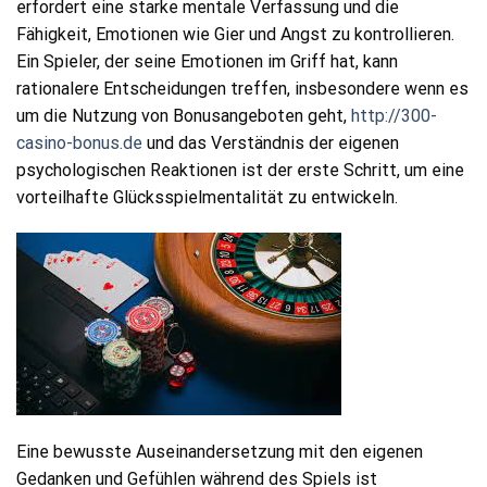
erfordert eine starke mentale Verfassung und die
Fähigkeit, Emotionen wie Gier und Angst zu kontrollieren.
Ein Spieler, der seine Emotionen im Griff hat, kann
rationalere Entscheidungen treffen, insbesondere wenn es
um die Nutzung von Bonusangeboten geht,
http://300-
casino-bonus.de
und das Verständnis der eigenen
psychologischen Reaktionen ist der erste Schritt, um eine
vorteilhafte Glücksspielmentalität zu entwickeln.
Eine bewusste Auseinandersetzung mit den eigenen
Gedanken und Gefühlen während des Spiels ist