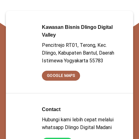
Kawasan Bisnis Dlingo Digital
Valley
Pencitrejo RT01, Terong, Kec.
Dlingo, Kabupaten Bantul, Daerah
Istimewa Yogyakarta 55783
GOOGLE MAPS
Contact
Hubungi kami lebih cepat melalui
whatsapp Dlingo Digital Madani