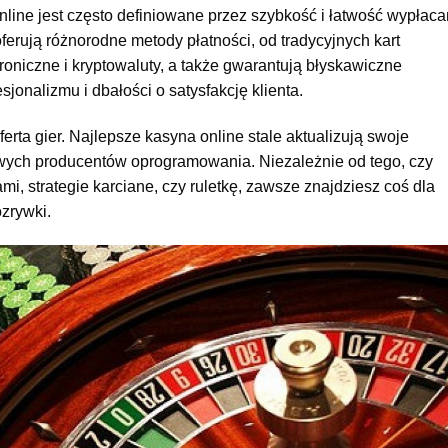
ine jest często definiowane przez szybkość i łatwość wypłaca
ferują różnorodne metody płatności, od tradycyjnych kart
oniczne i kryptowaluty, a także gwarantują błyskawiczne
sjonalizmu i dbałości o satysfakcję klienta.
erta gier. Najlepsze kasyna online stale aktualizują swoje
owych producentów oprogramowania. Niezależnie od tego, czy
mi, strategie karciane, czy ruletkę, zawsze znajdziesz coś dla
ozrywki.