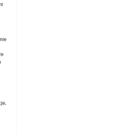
mi
anie
że
a
je,