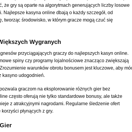
, że gry są oparte na algorytmach generujących liczby losowe
i. Najlepsze kasyna online dbają o każdy szczegół, od
, tworząc środowisko, w którym gracze mogą czuć się
 Większych Wygranych
gnesów przyciągających graczy do najlepszych kasyn online.
armowe spiny czy programy lojalnościowe znacząco zwiększają
y. Zrozumienie warunków obrotu bonusem jest kluczowe, aby mó
ez kasyno udogodnień.
pozwala graczom na eksplorowanie różnych gier bez
ne często oferują nie tylko standardowe bonusy, ale także
nieje z atrakcyjnymi nagrodami. Regularne śledzenie ofert
korzyści płynących z gry.
Gier