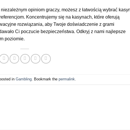
niezależnym opiniom graczy, możesz z łatwością wybrać kasy
referencjom. Koncentrujemy się na kasynach, które oferują
owacyjne rozwiązania, aby Twoje doświadczenie z grami
dawało Ci poczucie bezpieczeństwa. Odkryj z nami najlepsze
ym poziomie.
posted in
Gambling
. Bookmark the
permalink
.