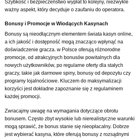
Szybkość i bezpieczeństwo wypłat to kolejny, niezwykle
ważny aspekt, który decyduje o zaufaniu do operatora.
Bonusy i Promocje w Wiodących Kasynach
Bonusy są nieodłącznym elementem świata kasyn online,
a ich jakość i dostępność mogą znacząco wpłynąć na
doświadczenie gracza. w Polsce oferują różnorodne
promocje, od atrakcyjnych bonusów powitalnych dla
nowych użytkowników, po regularne oferty dla stałych
graczy, takie jak darmowe spiny, bonusy od depozytu czy
programy lojalnościowe. Kluczem do maksymalizacji
korzyści jest dokładne zapoznanie się z regulaminem
każdej promocji.
Zwracajmy uwagę na wymagania dotyczące obrotu
bonusem. Często zbyt wysokie lub nierealistyczne warunki
mogą sprawić, że bonus stanie się nieopłacalny. Dobrze
jest wybierać kasyna, które oferują bonusy z rozsądnymi