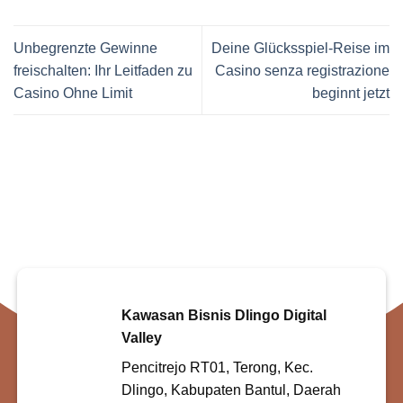
Unbegrenzte Gewinne
Deine Glücksspiel-Reise im
freischalten: Ihr Leitfaden zu
Casino senza registrazione
Casino Ohne Limit
beginnt jetzt
Kawasan Bisnis Dlingo Digital
Valley
Pencitrejo RT01, Terong, Kec.
Dlingo, Kabupaten Bantul, Daerah