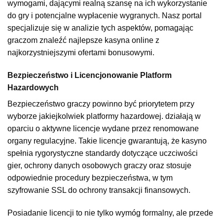
wymogami, dającymi realną szansę na ich wykorzystanie
do gry i potencjalne wypłacenie wygranych. Nasz portal
specjalizuje się w analizie tych aspektów, pomagając
graczom znaleźć najlepsze kasyna online z
najkorzystniejszymi ofertami bonusowymi.
Bezpieczeństwo i Licencjonowanie Platform
Hazardowych
Bezpieczeństwo graczy powinno być priorytetem przy
wyborze jakiejkolwiek platformy hazardowej. działają w
oparciu o aktywne licencje wydane przez renomowane
organy regulacyjne. Takie licencje gwarantują, że kasyno
spełnia rygorystyczne standardy dotyczące uczciwości
gier, ochrony danych osobowych graczy oraz stosuje
odpowiednie procedury bezpieczeństwa, w tym
szyfrowanie SSL do ochrony transakcji finansowych.
Posiadanie licencji to nie tylko wymóg formalny, ale przede