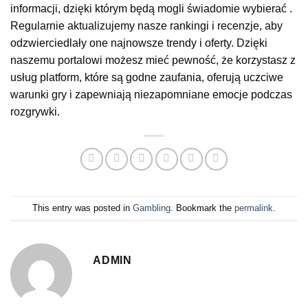
informacji, dzięki którym będą mogli świadomie wybierać .
Regularnie aktualizujemy nasze rankingi i recenzje, aby
odzwierciedlały one najnowsze trendy i oferty. Dzięki
naszemu portalowi możesz mieć pewność, że korzystasz z
usług platform, które są godne zaufania, oferują uczciwe
warunki gry i zapewniają niezapomniane emocje podczas
rozgrywki.
This entry was posted in
Gambling
. Bookmark the
permalink
.
ADMIN