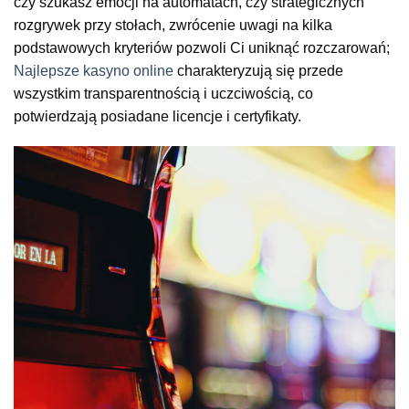
czy szukasz emocji na automatach, czy strategicznych
rozgrywek przy stołach, zwrócenie uwagi na kilka
podstawowych kryteriów pozwoli Ci uniknąć rozczarowań;
Najlepsze kasyno online
charakteryzują się przede
wszystkim transparentnością i uczciwością, co
potwierdzają posiadane licencje i certyfikaty.