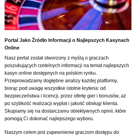
Portal Jako Źródło Informacji o Najlepszych Kasynach
Online
Nasz portal został stworzony z myślą o graczach
poszukujących rzetelnych informacji na temat najlepszych
kasyn online dostępnych na polskim rynku.
Przeprowadzamy dogłębne analizy każdej platformy,
biorąc pod uwagę wszystkie istotne kryteria: od
bezpieczeństwa i licencji, przez ofertę gier i bonusów, aż
po szybkość realizacji wypłat i jakość obsługi klienta.
Skupiamy się na dostarczaniu obiektywnych opinii, które
pomogą Ci dokonać najlepszego wyboru.
Naszym celem jest zapewnienie graczom dostępu do