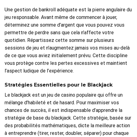
Une gestion de bankroll adéquate est la pierre angulaire du
jeu responsable. Avant même de commencer à jouer,
déterminez une somme d’argent que vous pouvez vous
permettre de perdre sans que cela n’affecte votre
quotidien. Répartissez cette somme sur plusieurs
sessions de jeu et n’augmentez jamais vos mises au-delà
de ce que vous aviez initialement prévu. Cette discipline
vous protège contre les pertes excessives et maintient
l’aspect ludique de l’expérience.
Stratégies Essentielles pour le Blackjack
Le blackjack est un jeu de casino populaire qui offre un
mélange d’habileté et de hasard. Pour maximiser vos
chances de succès, il est indispensable d’apprendre la
stratégie de base du blackjack. Cette stratégie, basée sur
des probabilités mathématiques, dicte la meilleure action
à entreprendre (tirer, rester, doubler, séparer) pour chaque