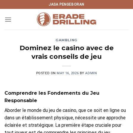
Skip
JASA PENGEBORAN
to
content
GAMBLING
Dominez le casino avec de
vrais conseils de jeu
POSTED ON
MAY 16, 2026
BY
ADMIN
Comprendre les Fondements du Jeu
Responsable
Aborder le monde du jeu de casino, que ce soit en ligne ou
dans un établissement physique, nécessite une approche
éclairée et stratégique. La première étape cruciale pour
tout joueur est de comprendre les principes du jeu