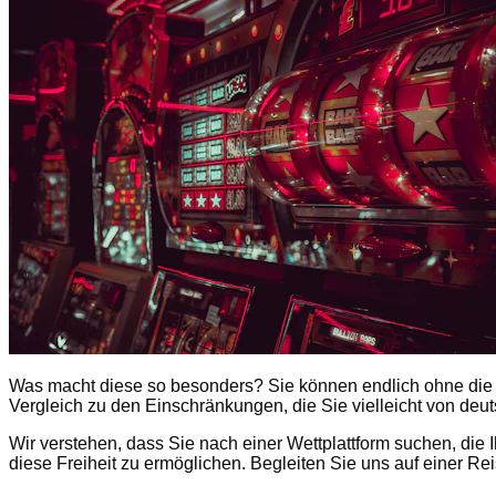
Was macht diese so besonders? Sie können endlich ohne die fr
Vergleich zu den Einschränkungen, die Sie vielleicht von de
Wir verstehen, dass Sie nach einer Wettplattform suchen, die 
diese Freiheit zu ermöglichen. Begleiten Sie uns auf einer Re