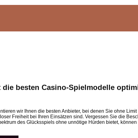
it die besten Casino-Spielmodelle optim
tieren wir Ihnen die besten Anbieter, bei denen Sie ohne Limit 
oser Freiheit bei Ihren Einsätzen sind. Vergessen Sie die Be
Spektrum des Glücksspiels ohne unnötige Hürden bietet, können S