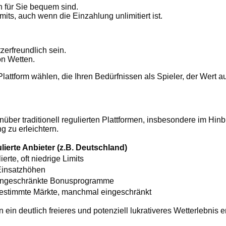
n für Sie bequem sind.
its, auch wenn die Einzahlung unlimitiert ist.
zerfreundlich sein.
on Wetten.
attform wählen, die Ihren Bedürfnissen als Spieler, der Wert auf F
ber traditionell regulierten Plattformen, insbesondere im Hinbli
 zu erleichtern.
lierte Anbieter (z.B. Deutschland)
ierte, oft niedrige Limits
Einsatzhöhen
eingeschränkte Bonusprogramme
estimmte Märkte, manchmal eingeschränkt
 ein deutlich freieres und potenziell lukrativeres Wetterlebnis 