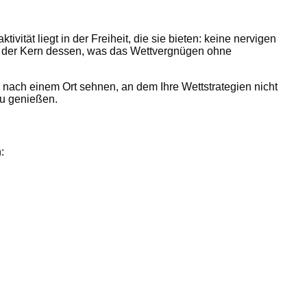
vität liegt in der Freiheit, die sie bieten: keine nervigen
ist der Kern dessen, was das Wettvergnügen ohne
h nach einem Ort sehnen, an dem Ihre Wettstrategien nicht
zu genießen.
: