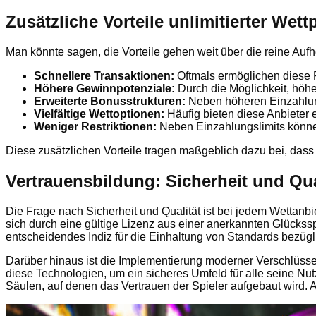
Zusätzliche Vorteile unlimitierter Wett
Man könnte sagen, die Vorteile gehen weit über die reine Aufhe
Schnellere Transaktionen:
Oftmals ermöglichen diese P
Höhere Gewinnpotenziale:
Durch die Möglichkeit, höhe
Erweiterte Bonusstrukturen:
Neben höheren Einzahlun
Vielfältige Wettoptionen:
Häufig bieten diese Anbieter e
Weniger Restriktionen:
Neben Einzahlungslimits können
Diese zusätzlichen Vorteile tragen maßgeblich dazu bei, dass ei
Vertrauensbildung: Sicherheit und Qua
Die Frage nach Sicherheit und Qualität ist bei jedem Wettanbi
sich durch eine gültige Lizenz aus einer anerkannten Glücks
entscheidendes Indiz für die Einhaltung von Standards bezügli
Darüber hinaus ist die Implementierung moderner Verschlüssel
diese Technologien, um ein sicheres Umfeld für alle seine N
Säulen, auf denen das Vertrauen der Spieler aufgebaut wird. A