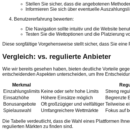
Stellen Sie sicher, dass die angebotenen Methode
Informieren Sie sich über eventuelle Auszahlungslim
Benutzererfahrung bewerten:
Die Navigation sollte intuitiv und die Website benut
Testen Sie die Wettoptionen und die Platzierung v
Diese sorgfältige Vorgehensweise stellt sicher, dass Sie eine Pl
Vergleich: vs. regulierte Anbieter
Wie wir bereits gesehen haben, bieten deutliche Vorteile gegenü
entscheidenden Aspekten unterscheiden, um Ihre Entscheidung
Merkmal
Regu
Einzahlungslimits
Keine oder sehr hohe Limits
Streng regul
Einsatzhöhe
Höhere Einsätze möglich
Begrenzte 
Bonusangebote
Oft großzügiger und vielfältiger
Teilweise 
Spielauswahl
Umfangreichere Wettmärkte
Fokus auf b
Die Tabelle verdeutlicht, dass die Wahl eines Plattformen Ihnen
regulierten Märkten zu finden sind.