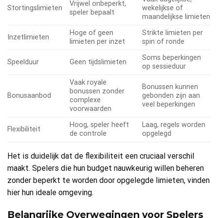
Vrijwel onbeperkt,
Stortingslimieten
wekelijkse of
speler bepaalt
maandelijkse limieten
Hoge of geen
Strikte limieten per
Inzetlimieten
limieten per inzet
spin of ronde
Soms beperkingen
Speelduur
Geen tijdslimieten
op sessieduur
Vaak royale
Bonussen kunnen
bonussen zonder
Bonusaanbod
gebonden zijn aan
complexe
veel beperkingen
voorwaarden
Hoog, speler heeft
Laag, regels worden
Flexibiliteit
de controle
opgelegd
Het is duidelijk dat de flexibiliteit een cruciaal verschil
maakt. Spelers die hun budget nauwkeurig willen beheren
zonder beperkt te worden door opgelegde limieten, vinden
hier hun ideale omgeving.
Belangrijke Overwegingen voor Spelers