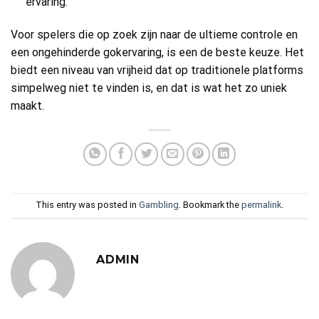
ervaring.
Voor spelers die op zoek zijn naar de ultieme controle en
een ongehinderde gokervaring, is een de beste keuze. Het
biedt een niveau van vrijheid dat op traditionele platforms
simpelweg niet te vinden is, en dat is wat het zo uniek
maakt.
This entry was posted in
Gambling
. Bookmark the
permalink
.
ADMIN