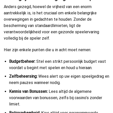
Anders gezegd, hoewel de vrijheid van een enorm
aantrekkelijk is, is het cruciaal om enkele belangrijke
overwegingen in gedachten te houden. Zonder de
bescherming van standaardlimieten, ligt de
verantwoordelijkheid voor een gezonde speelervaring
volledig bij de speler zelf.
Hier zijn enkele punten die u in acht moet nemen:
Budgetbeheer:
Stel een strikt persoonlijk budget vast
voordat u begint met spelen en houd u hieraan.
Zelfbeheersing:
Wees alert op uw eigen speelgedrag en
neem pauzes wanneer nodig.
Kennis van Bonussen:
Lees altijd de algemene
voorwaarden van bonussen, zelfs bij casino’s zonder
limiet.
Betrouwbaarheid:
Kies altijd voor gerenommeerde