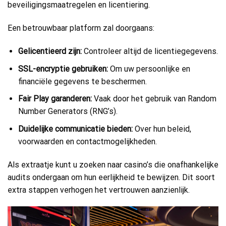
beveiligingsmaatregelen en licentiering.
Een betrouwbaar platform zal doorgaans:
Gelicentieerd zijn:
Controleer altijd de licentiegegevens.
SSL-encryptie gebruiken:
Om uw persoonlijke en
financiële gegevens te beschermen.
Fair Play garanderen:
Vaak door het gebruik van Random
Number Generators (RNG’s).
Duidelijke communicatie bieden:
Over hun beleid,
voorwaarden en contactmogelijkheden.
Als extraatje kunt u zoeken naar casino’s die onafhankelijke
audits ondergaan om hun eerlijkheid te bewijzen. Dit soort
extra stappen verhogen het vertrouwen aanzienlijk.