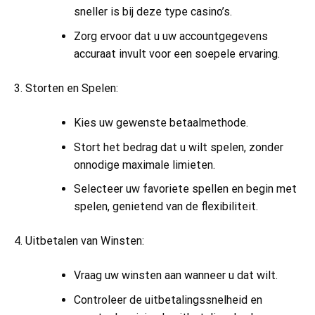
sneller is bij deze type casino’s.
Zorg ervoor dat u uw accountgegevens
accuraat invult voor een soepele ervaring.
Storten en Spelen:
Kies uw gewenste betaalmethode.
Stort het bedrag dat u wilt spelen, zonder
onnodige maximale limieten.
Selecteer uw favoriete spellen en begin met
spelen, genietend van de flexibiliteit.
Uitbetalen van Winsten:
Vraag uw winsten aan wanneer u dat wilt.
Controleer de uitbetalingssnelheid en