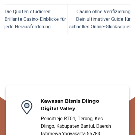
Die Quoten studieren:
Casino ohne Verifizierung
Brillante Casino-Einblicke für
Dein ultimativer Guide für
jede Herausforderung
schnelles Online-Glücksspiel
Kawasan Bisnis Dlingo
Digital Valley
Pencitrejo RT01, Terong, Kec.
Dlingo, Kabupaten Bantul, Daerah
Istimewa Yogyakarta 55783