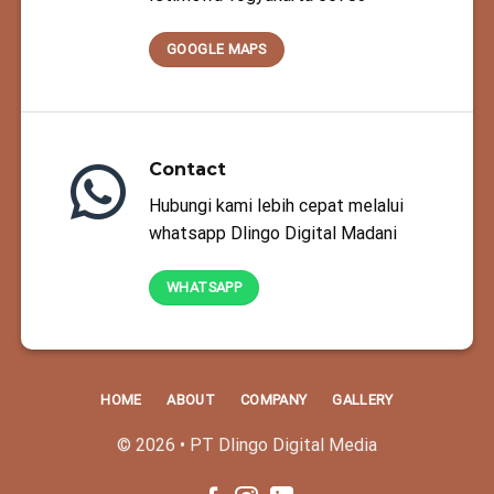
GOOGLE MAPS
Contact
Hubungi kami lebih cepat melalui
whatsapp Dlingo Digital Madani
WHATSAPP
HOME
ABOUT
COMPANY
GALLERY
© 2026 • PT Dlingo Digital Media