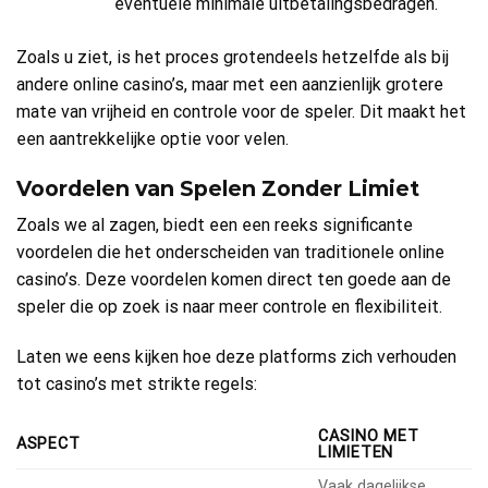
eventuele minimale uitbetalingsbedragen.
Zoals u ziet, is het proces grotendeels hetzelfde als bij
andere online casino’s, maar met een aanzienlijk grotere
mate van vrijheid en controle voor de speler. Dit maakt het
een aantrekkelijke optie voor velen.
Voordelen van Spelen Zonder Limiet
Zoals we al zagen, biedt een een reeks significante
voordelen die het onderscheiden van traditionele online
casino’s. Deze voordelen komen direct ten goede aan de
speler die op zoek is naar meer controle en flexibiliteit.
Laten we eens kijken hoe deze platforms zich verhouden
tot casino’s met strikte regels:
CASINO MET
ASPECT
LIMIETEN
Vaak dagelijkse,