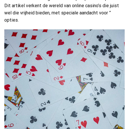
Dit artikel verkent de wereld van online casino’s die juist
wel die vrijheid bieden, met speciale aandacht voor ”
opties.