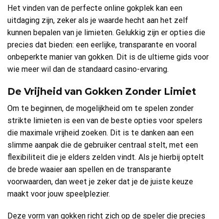
Het vinden van de perfecte online gokplek kan een
uitdaging zijn, zeker als je waarde hecht aan het zelf
kunnen bepalen van je limieten. Gelukkig zijn er opties die
precies dat bieden: een eerlijke, transparante en vooral
onbeperkte manier van gokken. Dit is de ultieme gids voor
wie meer wil dan de standaard casino-ervaring.
De Vrijheid van Gokken Zonder Limiet
Om te beginnen, de mogelijkheid om te spelen zonder
strikte limieten is een van de beste opties voor spelers
die maximale vrijheid zoeken. Dit is te danken aan een
slimme aanpak die de gebruiker centraal stelt, met een
flexibiliteit die je elders zelden vindt. Als je hierbij optelt
de brede waaier aan spellen en de transparante
voorwaarden, dan weet je zeker dat je de juiste keuze
maakt voor jouw speelplezier.
Deze vorm van gokken richt zich op de speler die precies