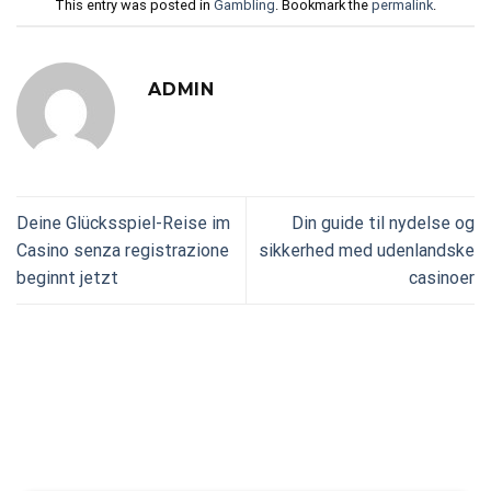
This entry was posted in
Gambling
. Bookmark the
permalink
.
ADMIN
Deine Glücksspiel-Reise im
Din guide til nydelse og
Casino senza registrazione
sikkerhed med udenlandske
beginnt jetzt
casinoer