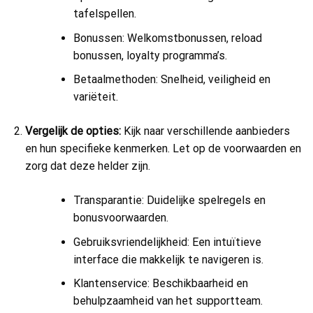
tafelspellen.
Bonussen: Welkomstbonussen, reload
bonussen, loyalty programma’s.
Betaalmethoden: Snelheid, veiligheid en
variëteit.
Vergelijk de opties:
Kijk naar verschillende aanbieders
en hun specifieke kenmerken. Let op de voorwaarden en
zorg dat deze helder zijn.
Transparantie: Duidelijke spelregels en
bonusvoorwaarden.
Gebruiksvriendelijkheid: Een intuïtieve
interface die makkelijk te navigeren is.
Klantenservice: Beschikbaarheid en
behulpzaamheid van het supportteam.