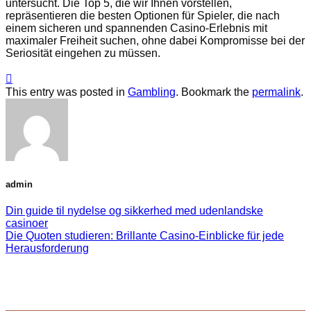
untersucht. Die Top 5, die wir Ihnen vorstellen,
repräsentieren die besten Optionen für Spieler, die nach
einem sicheren und spannenden Casino-Erlebnis mit
maximaler Freiheit suchen, ohne dabei Kompromisse bei der
Seriosität eingehen zu müssen.
This entry was posted in
Gambling
. Bookmark the
permalink
.
admin
Din guide til nydelse og sikkerhed med udenlandske
casinoer
Die Quoten studieren: Brillante Casino-Einblicke für jede
Herausforderung