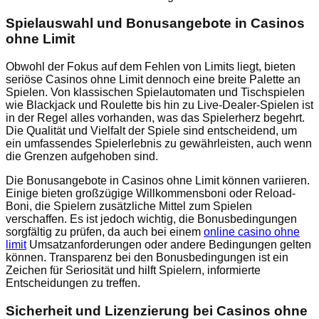
Spielauswahl und Bonusangebote in Casinos
ohne Limit
Obwohl der Fokus auf dem Fehlen von Limits liegt, bieten
seriöse Casinos ohne Limit dennoch eine breite Palette an
Spielen. Von klassischen Spielautomaten und Tischspielen
wie Blackjack und Roulette bis hin zu Live-Dealer-Spielen ist
in der Regel alles vorhanden, was das Spielerherz begehrt.
Die Qualität und Vielfalt der Spiele sind entscheidend, um
ein umfassendes Spielerlebnis zu gewährleisten, auch wenn
die Grenzen aufgehoben sind.
Die Bonusangebote in Casinos ohne Limit können variieren.
Einige bieten großzügige Willkommensboni oder Reload-
Boni, die Spielern zusätzliche Mittel zum Spielen
verschaffen. Es ist jedoch wichtig, die Bonusbedingungen
sorgfältig zu prüfen, da auch bei einem
online casino ohne
limit
Umsatzanforderungen oder andere Bedingungen gelten
können. Transparenz bei den Bonusbedingungen ist ein
Zeichen für Seriosität und hilft Spielern, informierte
Entscheidungen zu treffen.
Sicherheit und Lizenzierung bei Casinos ohne