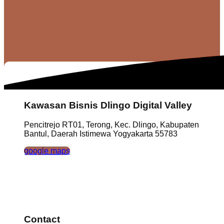
Kawasan Bisnis Dlingo Digital Valley
Pencitrejo RT01, Terong, Kec. Dlingo, Kabupaten
Bantul, Daerah Istimewa Yogyakarta 55783
google maps
Contact