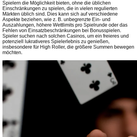
Spielern die Möglichkeit bieten, ohne die üblichen
Einschränkungen zu spielen, die in vielen regulierten
Märkten üblich sind. Dies kann sich auf verschiedene
Aspekte beziehen, wie z. B. unbegrenzte Ein- und
Auszahlungen, höhere Wettlimits pro Spielrunde oder das
Fehlen von Einsatzbeschränkungen bei Bonusspielen.
Spieler suchen nach solchen Casinos, um ein freieres und
potenziell lukrativeres Spielerlebnis zu genießen,
insbesondere für High Roller, die größere Summen bewegen
möchten.