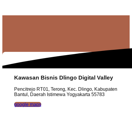
Kawasan Bisnis Dlingo Digital Valley
Pencitrejo RT01, Terong, Kec. Dlingo, Kabupaten
Bantul, Daerah Istimewa Yogyakarta 55783
google maps