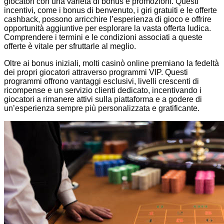
giocatori con una varietà di bonus e promozioni. Questi
incentivi, come i bonus di benvenuto, i giri gratuiti e le offerte
cashback, possono arricchire l’esperienza di gioco e offrire
opportunità aggiuntive per esplorare la vasta offerta ludica.
Comprendere i termini e le condizioni associati a queste
offerte è vitale per sfruttarle al meglio.
Oltre ai bonus iniziali, molti casinò online premiano la fedeltà
dei propri giocatori attraverso programmi VIP. Questi
programmi offrono vantaggi esclusivi, livelli crescenti di
ricompense e un servizio clienti dedicato, incentivando i
giocatori a rimanere attivi sulla piattaforma e a godere di
un’esperienza sempre più personalizzata e gratificante.