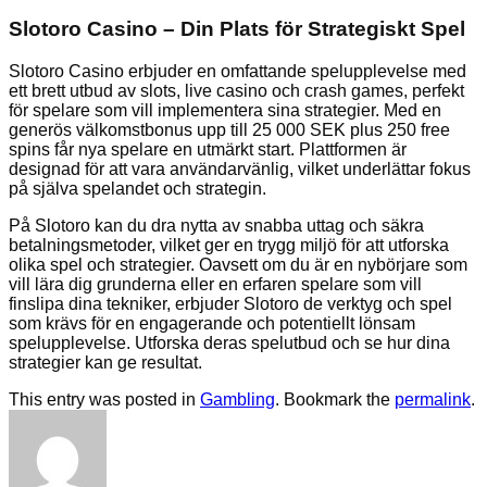
Slotoro Casino – Din Plats för Strategiskt Spel
Slotoro Casino erbjuder en omfattande spelupplevelse med
ett brett utbud av slots, live casino och crash games, perfekt
för spelare som vill implementera sina strategier. Med en
generös välkomstbonus upp till 25 000 SEK plus 250 free
spins får nya spelare en utmärkt start. Plattformen är
designad för att vara användarvänlig, vilket underlättar fokus
på själva spelandet och strategin.
På Slotoro kan du dra nytta av snabba uttag och säkra
betalningsmetoder, vilket ger en trygg miljö för att utforska
olika spel och strategier. Oavsett om du är en nybörjare som
vill lära dig grunderna eller en erfaren spelare som vill
finslipa dina tekniker, erbjuder Slotoro de verktyg och spel
som krävs för en engagerande och potentiellt lönsam
spelupplevelse. Utforska deras spelutbud och se hur dina
strategier kan ge resultat.
This entry was posted in
Gambling
. Bookmark the
permalink
.