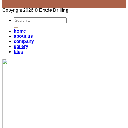
Copyright 2026 ©
Erade Drilling
home
about us
company
gallery
blog