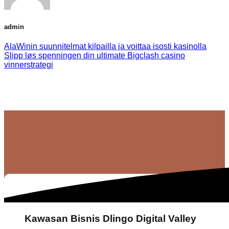
admin
AlaWinin suunnitelmat kilpailla ja voittaa isosti kasinolla
Slipp løs spenningen din ultimate Bigclash casino
vinnerstrategi
Kawasan Bisnis Dlingo Digital Valley