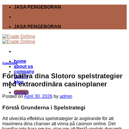
Skip
JASA PENGEBORAN
to
content
JASA PENGEBORAN
home
Gambling
about us
company
Förbättra dina Slotoro spelstrategier
gallery
blog
med extraordinära casinoplaner
contact
Posted on
April 30, 2026
by
admin
Förstå Grunderna i Spelstrategi
Att utveckla effektiva spelstrategier är avgörande för att
maximera dina chanser att vinna på casinon online. Det
handlar inte bara om tur, utan om att förstå spelets dynamik,