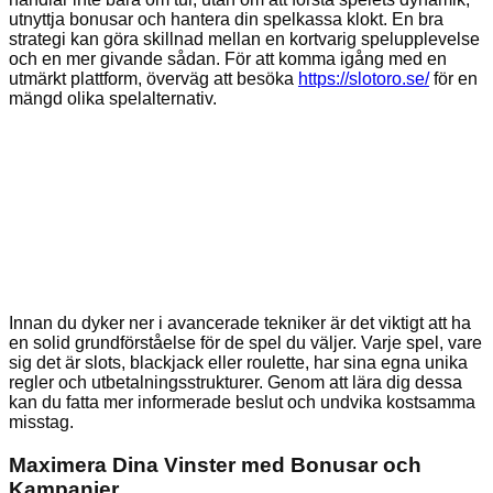
utnyttja bonusar och hantera din spelkassa klokt. En bra
strategi kan göra skillnad mellan en kortvarig spelupplevelse
och en mer givande sådan. För att komma igång med en
utmärkt plattform, överväg att besöka
https://slotoro.se/
för en
mängd olika spelalternativ.
Innan du dyker ner i avancerade tekniker är det viktigt att ha
en solid grundförståelse för de spel du väljer. Varje spel, vare
sig det är slots, blackjack eller roulette, har sina egna unika
regler och utbetalningsstrukturer. Genom att lära dig dessa
kan du fatta mer informerade beslut och undvika kostsamma
misstag.
Maximera Dina Vinster med Bonusar och
Kampanjer