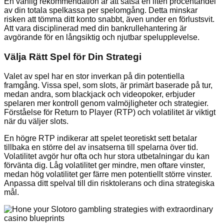
En vanlig rekommendation är att satsa en liten procentandel
av din totala spelkassa per spelomgång. Detta minskar
risken att tömma ditt konto snabbt, även under en förlustsvit.
Att vara disciplinerad med din bankrullehantering är
avgörande för en långsiktig och njutbar spelupplevelse.
Välja Rätt Spel för Din Strategi
Valet av spel har en stor inverkan på din potentiella
framgång. Vissa spel, som slots, är primärt baserade på tur,
medan andra, som blackjack och videopoker, erbjuder
spelaren mer kontroll genom valmöjligheter och strategier.
Förståelse för Return to Player (RTP) och volatilitet är viktigt
när du väljer slots.
En högre RTP indikerar att spelet teoretiskt sett betalar
tillbaka en större del av insatserna till spelarna över tid.
Volatilitet avgör hur ofta och hur stora utbetalningar du kan
förvänta dig. Låg volatilitet ger mindre, men oftare vinster,
medan hög volatilitet ger färre men potentiellt större vinster.
Anpassa ditt spelval till din risktolerans och dina strategiska
mål.