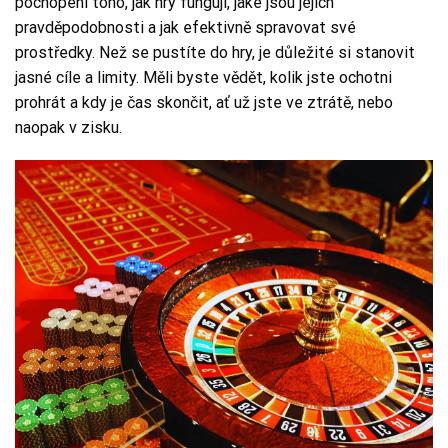
pochopení toho, jak hry fungují, jaké jsou jejich
pravděpodobnosti a jak efektivně spravovat své
prostředky. Než se pustíte do hry, je důležité si stanovit
jasné cíle a limity. Měli byste vědět, kolik jste ochotni
prohrát a kdy je čas skončit, ať už jste ve ztrátě, nebo
naopak v zisku.