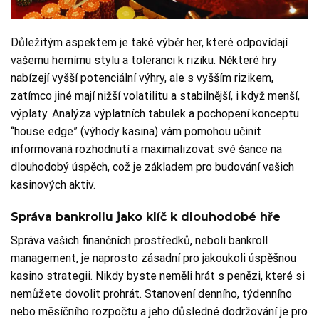
Důležitým aspektem je také výběr her, které odpovídají
vašemu hernímu stylu a toleranci k riziku. Některé hry
nabízejí vyšší potenciální výhry, ale s vyšším rizikem,
zatímco jiné mají nižší volatilitu a stabilnější, i když menší,
výplaty. Analýza výplatních tabulek a pochopení konceptu
“house edge” (výhody kasina) vám pomohou učinit
informovaná rozhodnutí a maximalizovat své šance na
dlouhodobý úspěch, což je základem pro budování vašich
kasinových aktiv.
Správa bankrollu jako klíč k dlouhodobé hře
Správa vašich finančních prostředků, neboli bankroll
management, je naprosto zásadní pro jakoukoli úspěšnou
kasino strategii. Nikdy byste neměli hrát s penězi, které si
nemůžete dovolit prohrát. Stanovení denního, týdenního
nebo měsíčního rozpočtu a jeho důsledné dodržování je pro