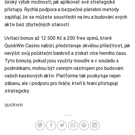
široký výběr možností, jak aplikovat své strategické
přístupy. Rychlá podpora a bezpečné platební metody
zajišťují, že se můžete soustředit na hru a budování svých
aktiv bez zbytečných starostí.
Uvítací bonus až 12 500 Kč a 200 free spinů, které
QuickWin Casino nabízí, představuje skvělou příležitost, jak
navýšit svůj počáteční bankroll a získat více herního času.
Tyto bonusy, pokud jsou využity moudře a v souladu s
podmínkami, mohou být cenným nástrojem pro budování
vašich kasinových aktiv. Platforma tak poskytuje nejen
zábavu, ale i podporu pro hráče, kteří k hraní přistupují
strategicky.
quickwin