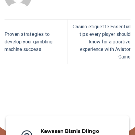
Casino etiquette Essential
Proven strategies to
tips every player should
develop your gambling
know for a positive
machine success
experience with Aviator
Game
Kawasan Bisnis Dlingo