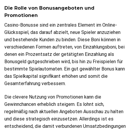
Die Rolle von Bonusangeboten und
Promotionen
Casino-Bonusse sind ein zentrales Element im Online-
Glücksspiel, das darauf abzielt, neue Spieler anzuziehen
und bestehende Kunden zu binden. Diese Boni können in
verschiedenen Formen auftreten, von Einzahlungsboni, bei
denen ein Prozentsatz der getätigten Einzahlung als
Bonusgeld gutgeschrieben wird, bis hin zu Freispielen für
bestimmte Spielautomaten. Ein gut gewählter Bonus kann
das Spielkapital signifikant erhöhen und somit die
Gesamterfahrung verbessern.
Die clevere Nutzung von Promotionen kann die
Gewinnchancen erheblich steigern. Es lohnt sich,
regelmäßig nach aktuellen Angeboten Ausschau zu halten
und diese strategisch einzusetzen. Allerdings ist es
entscheidend, die damit verbundenen Umsatzbedingungen