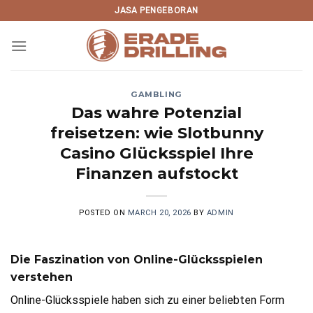
Skip
JASA PENGEBORAN
to
content
GAMBLING
Das wahre Potenzial
freisetzen: wie Slotbunny
Casino Glücksspiel Ihre
Finanzen aufstockt
POSTED ON
MARCH 20, 2026
BY
ADMIN
Die Faszination von Online-Glücksspielen
verstehen
Online-Glücksspiele haben sich zu einer beliebten Form