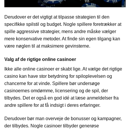
Derudover er det vigtigt at tilpasse strategien til den
specifikke spilstil og budget. Nogle spillere foretrækker at
spille aggressive strategier, mens andre måske vælger
mere konservative metoder. At finde sin egen tilgang kan
være nøglen til at maksimere gevinsterne.
Valg af de rigtige online casinoer
Ikke alle online casinoer er skabt lige. At vælge det rigtige
casino kan have stor betydning for spiloplevelsen og
chancerne for at vinde. Spillere bør undersøge
casinoernes omdømme, licensering og de spil, der
tilbydes. Det er også en god idé at læse anmeldelser fra
andre spillere for at få indsigt i deres erfaringer.
Derudover bør man overveje de bonusser og kampagner,
der tilbydes. Nogle casinoer tilbyder generøse