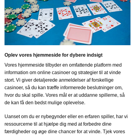
Oplev vores hjemmeside for dybere indsigt
Vores hjemmeside tilbyder en omfattende platform med
information om online casinoer og strategier til at vinde
stort. Vi giver detaljerede anmeldelser af forskellige
casinoer, så du kan træffe informerede beslutninger om,
hvor du skal spille. Vores mål er at uddanne spillerne, så
de kan få den bedst mulige oplevelse.
Uanset om du er nybegynder eller en erfaren spiller, har vi
ressourcerne til at hjælpe dig med at forbedre dine
færdigheder og øge dine chancer for at vinde. Tjek vores