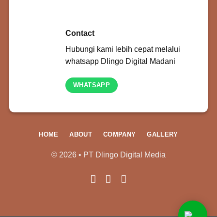
Contact
Hubungi kami lebih cepat melalui
whatsapp Dlingo Digital Madani
WHATSAPP
HOME
ABOUT
COMPANY
GALLERY
© 2026 • PT Dlingo Digital Media