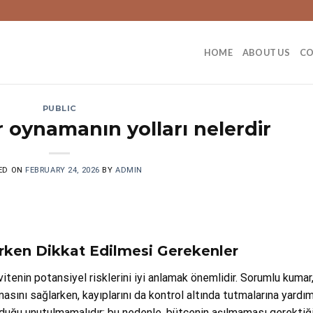
HOME
ABOUT US
C
PUBLIC
oynamanın yolları nelerdir
ED ON
FEBRUARY 24, 2026
BY
ADMIN
ken Dikkat Edilmesi Gerekenler
enin potansiyel risklerini iyi anlamak önemlidir. Sorumlu kumar
asını sağlarken, kayıplarını da kontrol altında tutmalarına yardı
lduğu unutulmamalıdır; bu nedenle, bütçenin aşılmaması gerektiğ