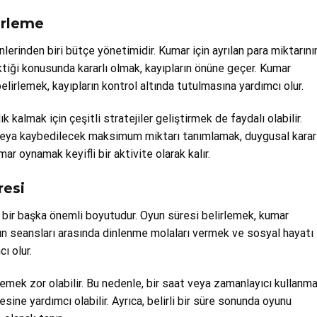
irleme
rinden biri bütçe yönetimidir. Kumar için ayrılan para miktarını
tiği konusunda kararlı olmak, kayıpların önüne geçer. Kumar
irlemek, kayıpların kontrol altında tutulmasına yardımcı olur.
k kalmak için çeşitli stratejiler geliştirmek de faydalı olabilir.
ak veya kaybedilecek maksimum miktarı tanımlamak, duygusal karar
r oynamak keyifli bir aktivite olarak kalır.
resi
ir başka önemli boyutudur. Oyun süresi belirlemek, kumar
yun seansları arasında dinlenme molaları vermek ve sosyal hayatı
ı olur.
emek zor olabilir. Bu nedenle, bir saat veya zamanlayıcı kullanma
ine yardımcı olabilir. Ayrıca, belirli bir süre sonunda oyunu