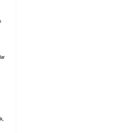
n
lar
k,