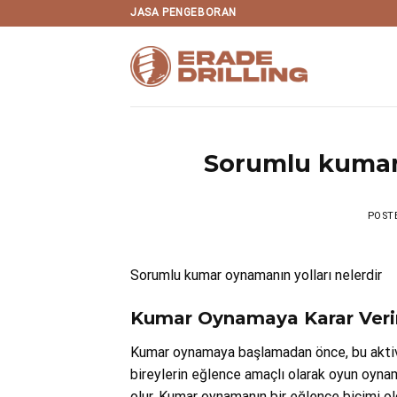
Skip
JASA PENGEBORAN
to
content
Sorumlu kumar 
POST
Sorumlu kumar oynamanın yolları nelerdir
Kumar Oynamaya Karar Verir
Kumar oynamaya başlamadan önce, bu aktivit
bireylerin eğlence amaçlı olarak oyun oynam
olur. Kumar oynamanın bir eğlence biçimi o