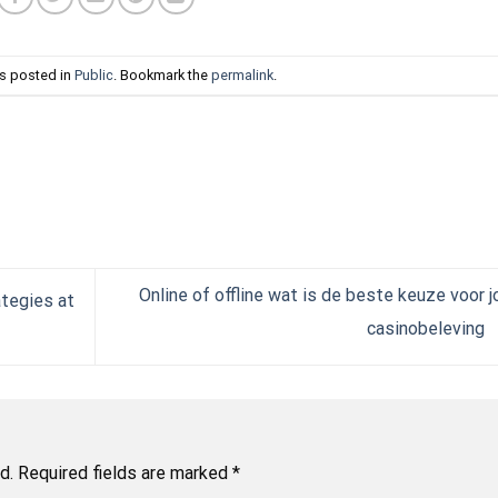
as posted in
Public
. Bookmark the
permalink
.
Online of offline wat is de beste keuze voor 
ategies at
casinobeleving
d.
Required fields are marked
*