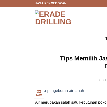
Skip
JASA PENGEBORAN
to
content
Tips Memilih Ja
POST
23
Nov
Air merupakan salah satu kebutuhan pokok