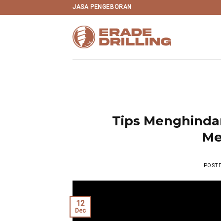
Skip
JASA PENGEBORAN
to
content
Tips Menghindar
Me
POST
12
Dec