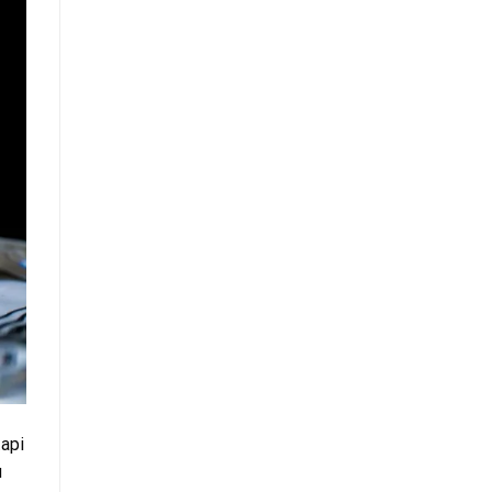
tapi
u