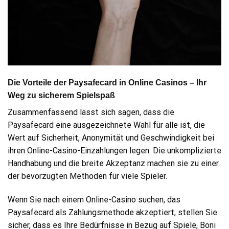
Die Vorteile der Paysafecard in Online Casinos – Ihr
Weg zu sicherem Spielspaß
Zusammenfassend lässt sich sagen, dass die
Paysafecard eine ausgezeichnete Wahl für alle ist, die
Wert auf Sicherheit, Anonymität und Geschwindigkeit bei
ihren Online-Casino-Einzahlungen legen. Die unkomplizierte
Handhabung und die breite Akzeptanz machen sie zu einer
der bevorzugten Methoden für viele Spieler.
Wenn Sie nach einem Online-Casino suchen, das
Paysafecard als Zahlungsmethode akzeptiert, stellen Sie
sicher, dass es Ihre Bedürfnisse in Bezug auf Spiele, Boni