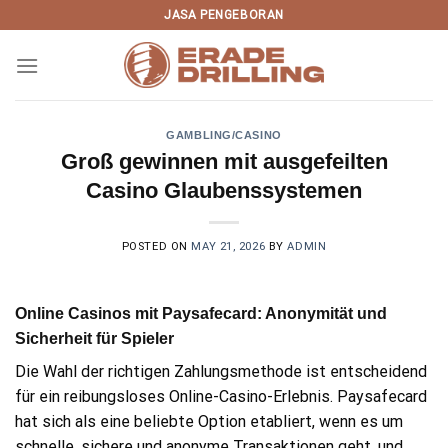
Skip
JASA PENGEBORAN
to
content
GAMBLING/CASINO
Groß gewinnen mit ausgefeilten
Casino Glaubenssystemen
POSTED ON
MAY 21, 2026
BY
ADMIN
Online Casinos mit Paysafecard: Anonymität und
Sicherheit für Spieler
Die Wahl der richtigen Zahlungsmethode ist entscheidend
für ein reibungsloses Online-Casino-Erlebnis. Paysafecard
hat sich als eine beliebte Option etabliert, wenn es um
schnelle, sichere und anonyme Transaktionen geht, und