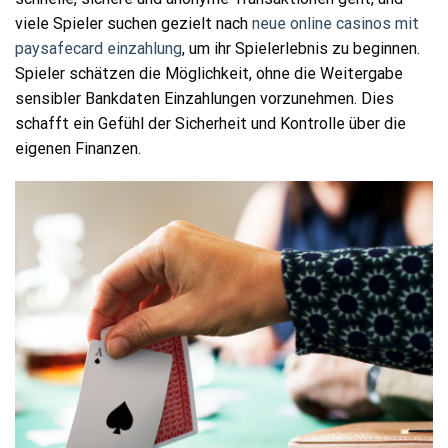
viele Spieler suchen gezielt nach
neue online casinos mit
paysafecard einzahlung
, um ihr Spielerlebnis zu beginnen.
Spieler schätzen die Möglichkeit, ohne die Weitergabe
sensibler Bankdaten Einzahlungen vorzunehmen. Dies
schafft ein Gefühl der Sicherheit und Kontrolle über die
eigenen Finanzen.