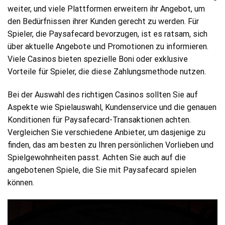
weiter, und viele Plattformen erweitern ihr Angebot, um
den Bedürfnissen ihrer Kunden gerecht zu werden. Für
Spieler, die Paysafecard bevorzugen, ist es ratsam, sich
über aktuelle Angebote und Promotionen zu informieren.
Viele Casinos bieten spezielle Boni oder exklusive
Vorteile für Spieler, die diese Zahlungsmethode nutzen.
Bei der Auswahl des richtigen Casinos sollten Sie auf
Aspekte wie Spielauswahl, Kundenservice und die genauen
Konditionen für Paysafecard-Transaktionen achten.
Vergleichen Sie verschiedene Anbieter, um dasjenige zu
finden, das am besten zu Ihren persönlichen Vorlieben und
Spielgewohnheiten passt. Achten Sie auch auf die
angebotenen Spiele, die Sie mit Paysafecard spielen
können.