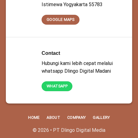
Istimewa Yogyakarta 55783
GOOGLE MAPS
Contact
Hubungi kami lebih cepat melalui
whatsapp Dlingo Digital Madani
WHATSAPP
HOME
ABOUT
COMPANY
GALLERY
© 2026 • PT Dlingo Digital Media