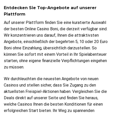
Entdecken Sie Top-Angebote auf unserer
Plattform
Auf unserer Plattform finden Sie eine kuratierte Auswahl
der besten Online Casino Boni, die derzeit verfügbar sind.
Wir konzentrieren uns darauf, Ihnen die attraktivsten
Angebote, einschließlich der begehrten 5, 10 oder 20 Euro
Boni ohne Einzahlung, übersichtlich darzustellen. So
können Sie sofort mit einem Vorteil in Ihr Spielabenteuer
starten, ohne eigene finanzielle Verpflichtungen eingehen
zu müssen.
Wir durchleuchten die neuesten Angebote von neuen
Casinos und stellen sicher, dass Sie Zugang zu den
aktuellsten Freispiel-Aktionen haben. Vergleichen Sie die
Deals direkt auf unserer Seite und finden Sie heraus,
welche Casinos Ihnen die besten Konditionen für einen
erfolgreichen Start bieten. Ihr Weg zu spannenden