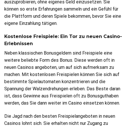
auszuprobieren, ohne eigenes Geld einzusetzen. Sie
können so erste Erfahrungen sammeln und ein Gefühl für
die Plattform und deren Spiele bekommen, bevor Sie eine
eigene Einzahlung tätigen.
Kostenlose Freispiele: Ein Tor zu neuen Casino-
Erlebnissen
Neben klassischen Bonusgeldern sind Freispiele eine
weitere beliebte Form des Bonus. Diese werden oft in
neuen Casinos angeboten, um auf sich aufmerksam zu
machen. Mit kostenlosen Freispielen können Sie sich auf
bestimmte Spielautomaten konzentrieren und die
Spannung der Walzendrehungen erleben. Das Beste daran
ist, dass Gewinne aus Freispielen oft zu Bonusguthaben
werden, das Sie dann weiter im Casino einsetzen können.
Die Jagd nach den besten Freispielangeboten in neuen
Casinos lohnt sich. Sie erhalten nicht nur Zugang zu