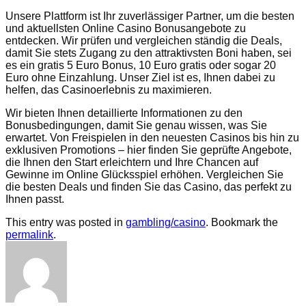
Unsere Plattform ist Ihr zuverlässiger Partner, um die besten
und aktuellsten Online Casino Bonusangebote zu
entdecken. Wir prüfen und vergleichen ständig die Deals,
damit Sie stets Zugang zu den attraktivsten Boni haben, sei
es ein gratis 5 Euro Bonus, 10 Euro gratis oder sogar 20
Euro ohne Einzahlung. Unser Ziel ist es, Ihnen dabei zu
helfen, das Casinoerlebnis zu maximieren.
Wir bieten Ihnen detaillierte Informationen zu den
Bonusbedingungen, damit Sie genau wissen, was Sie
erwartet. Von Freispielen in den neuesten Casinos bis hin zu
exklusiven Promotions – hier finden Sie geprüfte Angebote,
die Ihnen den Start erleichtern und Ihre Chancen auf
Gewinne im Online Glücksspiel erhöhen. Vergleichen Sie
die besten Deals und finden Sie das Casino, das perfekt zu
Ihnen passt.
This entry was posted in
gambling/casino
. Bookmark the
permalink
.