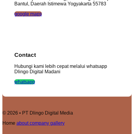
Bantul, Daerah Istimewa Yogyakarta 55783
google maps
Contact
Hubungi kami lebih cepat melalui whatsapp
Dlingo Digital Madani
whatsapp
© 2026 • PT Dlingo Digital Media
Home
about
company
gallery