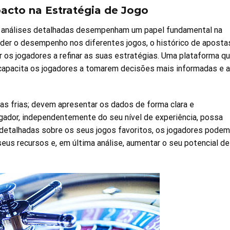
acto na Estratégia de Jogo
as análises detalhadas desempenham um papel fundamental na
nder o desempenho nos diferentes jogos, o histórico de aposta
os jogadores a refinar as suas estratégias. Uma plataforma q
capacita os jogadores a tomarem decisões mais informadas e a
cas frias; devem apresentar os dados de forma clara e
ogador, independentemente do seu nível de experiência, possa
s detalhadas sobre os seus jogos favoritos, os jogadores podem
 seus recursos e, em última análise, aumentar o seu potencial de