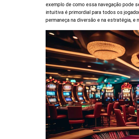
exemplo de como essa navegação pode ser 
intuitiva é primordial para todos os jogad
permaneça na diversão e na estratégia, e