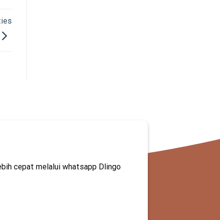
ties
ebih cepat melalui whatsapp Dlingo