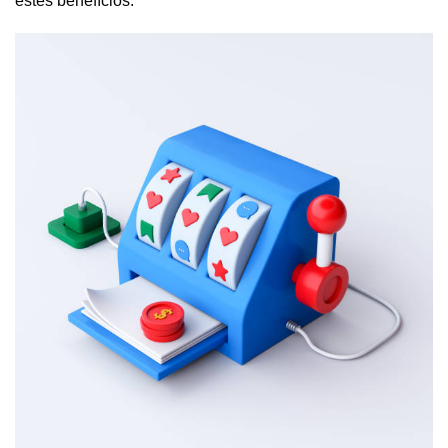
estes benefícios.