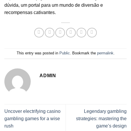
dúvida, um portal para um mundo de diversão e
recompensas cativantes.
This entry was posted in
Public
. Bookmark the
permalink
.
ADMIN
Uncover electrifying casino
Legendary gambling
gambling games for a wise
strategies: mastering the
rush
game’s design