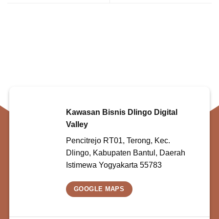
Kawasan Bisnis Dlingo Digital
Valley
Pencitrejo RT01, Terong, Kec.
Dlingo, Kabupaten Bantul, Daerah
Istimewa Yogyakarta 55783
GOOGLE MAPS