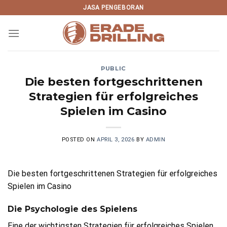
Skip
JASA PENGEBORAN
to
content
PUBLIC
Die besten fortgeschrittenen
Strategien für erfolgreiches
Spielen im Casino
POSTED ON
APRIL 3, 2026
BY
ADMIN
Die besten fortgeschrittenen Strategien für erfolgreiches
Spielen im Casino
Die Psychologie des Spielens
Eine der wichtigsten Strategien für erfolgreiches Spielen