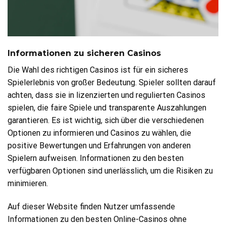
Informationen zu sicheren Casinos
Die Wahl des richtigen Casinos ist für ein sicheres
Spielerlebnis von großer Bedeutung. Spieler sollten darauf
achten, dass sie in lizenzierten und regulierten Casinos
spielen, die faire Spiele und transparente Auszahlungen
garantieren. Es ist wichtig, sich über die verschiedenen
Optionen zu informieren und Casinos zu wählen, die
positive Bewertungen und Erfahrungen von anderen
Spielern aufweisen. Informationen zu den besten
verfügbaren Optionen sind unerlässlich, um die Risiken zu
minimieren.
Auf dieser Website finden Nutzer umfassende
Informationen zu den besten Online-Casinos ohne