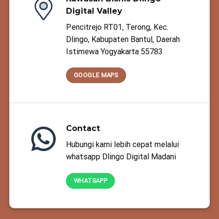
Digital Valley
Pencitrejo RT01, Terong, Kec.
Dlingo, Kabupaten Bantul, Daerah
Istimewa Yogyakarta 55783
GOOGLE MAPS
Contact
Hubungi kami lebih cepat melalui
whatsapp Dlingo Digital Madani
WHATSAPP