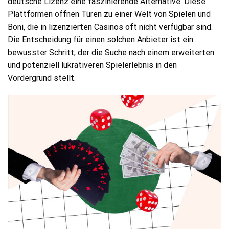
deutsche Lizenz eine faszinierende Alternative. Diese
Plattformen öffnen Türen zu einer Welt von Spielen und
Boni, die in lizenzierten Casinos oft nicht verfügbar sind.
Die Entscheidung für einen solchen Anbieter ist ein
bewusster Schritt, der die Suche nach einem erweiterten
und potenziell lukrativeren Spielerlebnis in den
Vordergrund stellt.