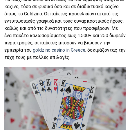
καζίνο, τόσο σε φυσικά όσο και σε διαδικτυακά καζίνο
όπως το Goldzino. Οι παίκτες προσελκύονται από τις
εντυπωσιακές γραφικά και τους συναρπαστικούς ήχους,
καθώς και από τις δυνατότητες που προσφέρουν. Με
ένα πακέτο καλωσορίσματος έως 1.500€ και 250 δωρεάν
περιστροφές, οι παίκτες μπορούν να βιώσουν την
εμπειρία του
goldzino casino in Greece
, δοκιμάζοντας την
τύχη τους με πολλές επιλογές.