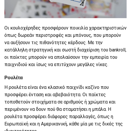
Οι κουλοχέρηδες προσφέρουν ποικιλία χαρακτηριστικών
όπως δωρεάν περιστροφές και μπόνους, που μπορούν
να αυξήσουν τις πιθανότητες κέρδους. Με την
κατάλληλη στρατηγική και σωστή διαχείριση του bankroll,
οι παίκτες μπορούν να απολαύσουν την εμπειρία του
παιχνιδιού και ίσως να επιτύχουν μεγάλες νίκες.
Ρουλέτα
Η ρουλέτα είναι ένα κλασικό παιχνίδι καζίνο που
προσφέρει ένταση και αβεβαιότητα. Οι παίκτες
τοποθετούν στοιχήματα σε αριθμούς ή χρώματα και
περιμένουν να δουν πού θα σταματήσει η μπάλα. Η
ρουλέτα προσφέρει διάφορες παραλλαγές, όπως η
Ευρωπαϊκή και η Αμερικανική, κάθε μία με τις δικές της