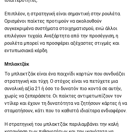
ιδιαιτερότητες.
Επιπλέον, η στρατηγική είναι σημαντική στην ρουλέτα.
Ορισμένοι παίκτες προτιμούν να ακολουθούν
συγκεκριμένα συστήματα στοιχηματισμού, ενώ άλλοι
επιλέγουν τυχαία. Ανεξάρτητα από την προσέγγιση, η
ρουλέτα μπορεί να προσφέρει αξέχαστες στιγμές και
εντυπωσιακά κέρδη.
Μπλακτζάκ
Το μπλακτζάκ είναι ένα παιχνίδι καρτών που συνδυάζει
στρατηγική και τύχη. Ο στόχος είναι να πετύχετε μια
συνολική αξία 21 ή όσο το δυνατόν πιο κοντά σε αυτήν,
χωρίς να ξεπεράσετε. Οι παίκτες αντιμετωπίζουν τον
ντίλερ και έχουν τη δυνατότητα να ζητήσουν κάρτες ή να
σταματήσουν, κάτι που το καθιστά ιδιαίτερα ενδιαφέρον.
Η στρατηγική του μπλακτζάκ περιλαμβάνει την καλή
κατανόηση των πιθανοτήτων και την ικανότητα να