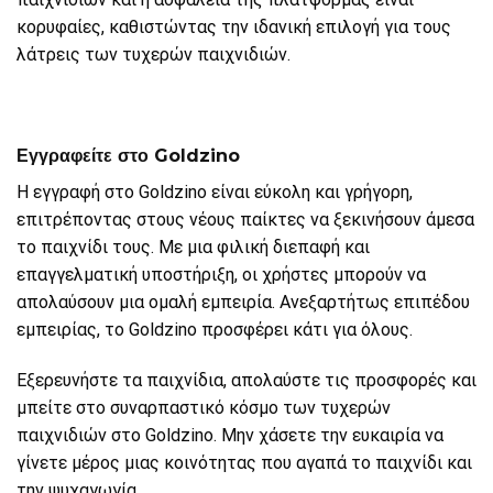
κορυφαίες, καθιστώντας την ιδανική επιλογή για τους
λάτρεις των τυχερών παιχνιδιών.
Εγγραφείτε στο Goldzino
Η εγγραφή στο Goldzino είναι εύκολη και γρήγορη,
επιτρέποντας στους νέους παίκτες να ξεκινήσουν άμεσα
το παιχνίδι τους. Με μια φιλική διεπαφή και
επαγγελματική υποστήριξη, οι χρήστες μπορούν να
απολαύσουν μια ομαλή εμπειρία. Ανεξαρτήτως επιπέδου
εμπειρίας, το Goldzino προσφέρει κάτι για όλους.
Εξερευνήστε τα παιχνίδια, απολαύστε τις προσφορές και
μπείτε στο συναρπαστικό κόσμο των τυχερών
παιχνιδιών στο Goldzino. Μην χάσετε την ευκαιρία να
γίνετε μέρος μιας κοινότητας που αγαπά το παιχνίδι και
την ψυχαγωγία.