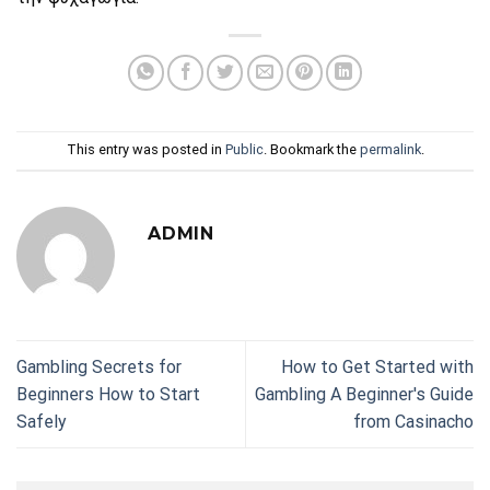
This entry was posted in
Public
. Bookmark the
permalink
.
ADMIN
Gambling Secrets for
How to Get Started with
Beginners How to Start
Gambling A Beginner's Guide
Safely
from Casinacho