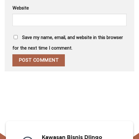
Website
Save my name, email, and website in this browser
for the next time I comment.
Kawasan Bisnis Dlingo