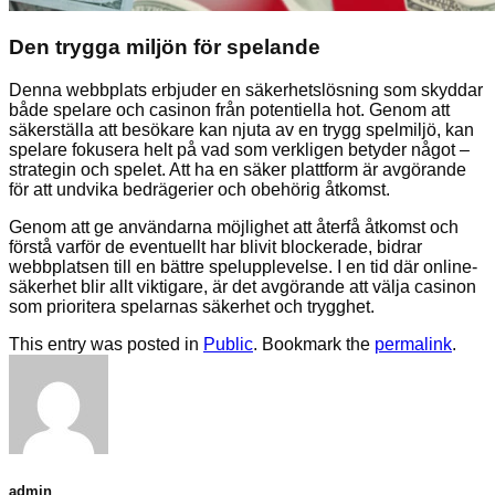
Den trygga miljön för spelande
Denna webbplats erbjuder en säkerhetslösning som skyddar
både spelare och casinon från potentiella hot. Genom att
säkerställa att besökare kan njuta av en trygg spelmiljö, kan
spelare fokusera helt på vad som verkligen betyder något –
strategin och spelet. Att ha en säker plattform är avgörande
för att undvika bedrägerier och obehörig åtkomst.
Genom att ge användarna möjlighet att återfå åtkomst och
förstå varför de eventuellt har blivit blockerade, bidrar
webbplatsen till en bättre spelupplevelse. I en tid där online-
säkerhet blir allt viktigare, är det avgörande att välja casinon
som prioritera spelarnas säkerhet och trygghet.
This entry was posted in
Public
. Bookmark the
permalink
.
admin