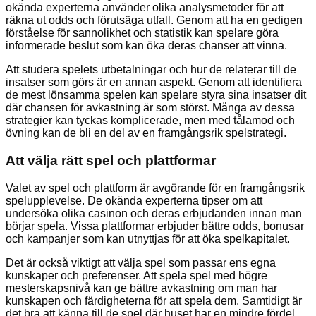
okända experterna använder olika analysmetoder för att
räkna ut odds och förutsäga utfall. Genom att ha en gedigen
förståelse för sannolikhet och statistik kan spelare göra
informerade beslut som kan öka deras chanser att vinna.
Att studera spelets utbetalningar och hur de relaterar till de
insatser som görs är en annan aspekt. Genom att identifiera
de mest lönsamma spelen kan spelare styra sina insatser dit
där chansen för avkastning är som störst. Många av dessa
strategier kan tyckas komplicerade, men med tålamod och
övning kan de bli en del av en framgångsrik spelstrategi.
Att välja rätt spel och plattformar
Valet av spel och plattform är avgörande för en framgångsrik
spelupplevelse. De okända experterna tipser om att
undersöka olika casinon och deras erbjudanden innan man
börjar spela. Vissa plattformar erbjuder bättre odds, bonusar
och kampanjer som kan utnyttjas för att öka spelkapitalet.
Det är också viktigt att välja spel som passar ens egna
kunskaper och preferenser. Att spela spel med högre
mesterskapsnivå kan ge bättre avkastning om man har
kunskapen och färdigheterna för att spela dem. Samtidigt är
det bra att känna till de spel där huset har en mindre fördel,