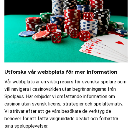
Utforska vår webbplats för mer information
Vår webbplats är en viktig resurs för svenska spelare som
vill navigera i casinovärlden utan begränsningarna från
Spelpaus. Här erbjuder vi omfattande information om
casinon utan svensk licens, strategier och spelalternativ.
Vi strävar efter att ge våra besökare de verktyg de
behöver för att fatta välgrundade beslut och förbättra
sina spelupplevelser.