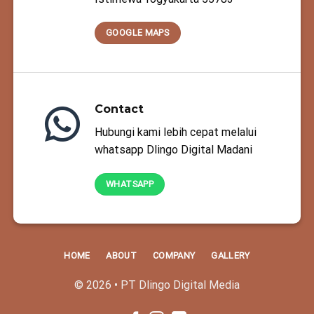
GOOGLE MAPS
Contact
Hubungi kami lebih cepat melalui
whatsapp Dlingo Digital Madani
WHATSAPP
HOME
ABOUT
COMPANY
GALLERY
© 2026 • PT Dlingo Digital Media