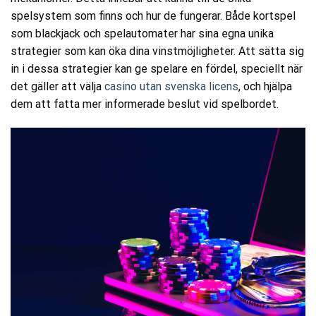
spelsystem som finns och hur de fungerar. Både kortspel
som blackjack och spelautomater har sina egna unika
strategier som kan öka dina vinstmöjligheter. Att sätta sig
in i dessa strategier kan ge spelare en fördel, speciellt när
det gäller att välja
casino utan svenska licens
, och hjälpa
dem att fatta mer informerade beslut vid spelbordet.