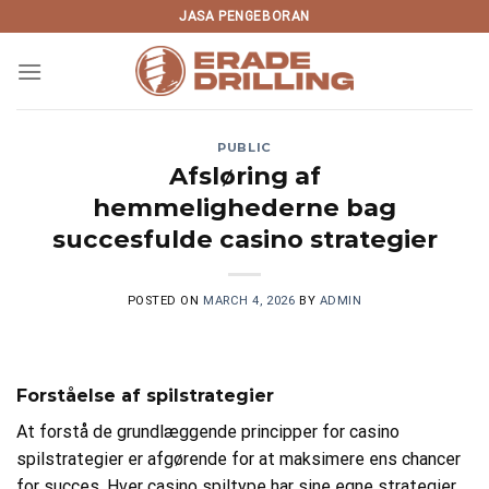
Skip
JASA PENGEBORAN
to
content
PUBLIC
Afsløring af
hemmelighederne bag
succesfulde casino strategier
POSTED ON
MARCH 4, 2026
BY
ADMIN
Forståelse af spilstrategier
At forstå de grundlæggende principper for casino
spilstrategier er afgørende for at maksimere ens chancer
for succes. Hver casino spiltype har sine egne strategier,