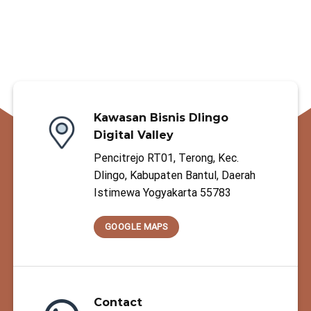
Kawasan Bisnis Dlingo
Digital Valley
Pencitrejo RT01, Terong, Kec.
Dlingo, Kabupaten Bantul, Daerah
Istimewa Yogyakarta 55783
GOOGLE MAPS
Contact