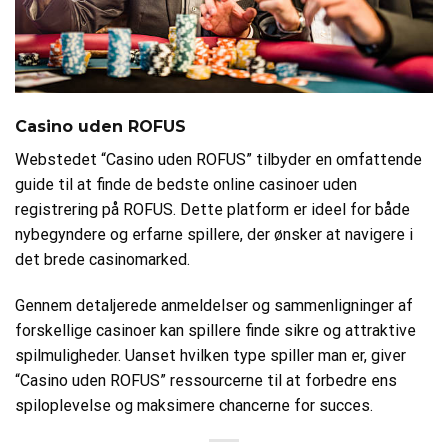
Casino uden ROFUS
Webstedet “Casino uden ROFUS” tilbyder en omfattende
guide til at finde de bedste online casinoer uden
registrering på ROFUS. Dette platform er ideel for både
nybegyndere og erfarne spillere, der ønsker at navigere i
det brede casinomarked.
Gennem detaljerede anmeldelser og sammenligninger af
forskellige casinoer kan spillere finde sikre og attraktive
spilmuligheder. Uanset hvilken type spiller man er, giver
“Casino uden ROFUS” ressourcerne til at forbedre ens
spiloplevelse og maksimere chancerne for succes.