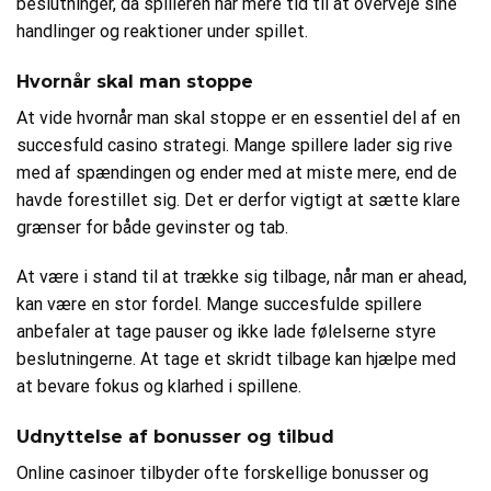
beslutninger, da spilleren har mere tid til at overveje sine
handlinger og reaktioner under spillet.
Hvornår skal man stoppe
At vide hvornår man skal stoppe er en essentiel del af en
succesfuld casino strategi. Mange spillere lader sig rive
med af spændingen og ender med at miste mere, end de
havde forestillet sig. Det er derfor vigtigt at sætte klare
grænser for både gevinster og tab.
At være i stand til at trække sig tilbage, når man er ahead,
kan være en stor fordel. Mange succesfulde spillere
anbefaler at tage pauser og ikke lade følelserne styre
beslutningerne. At tage et skridt tilbage kan hjælpe med
at bevare fokus og klarhed i spillene.
Udnyttelse af bonusser og tilbud
Online casinoer tilbyder ofte forskellige bonusser og