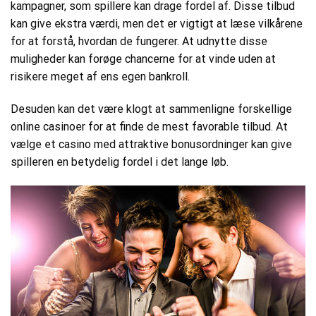
kampagner, som spillere kan drage fordel af. Disse tilbud
kan give ekstra værdi, men det er vigtigt at læse vilkårene
for at forstå, hvordan de fungerer. At udnytte disse
muligheder kan forøge chancerne for at vinde uden at
risikere meget af ens egen bankroll.
Desuden kan det være klogt at sammenligne forskellige
online casinoer for at finde de mest favorable tilbud. At
vælge et casino med attraktive bonusordninger kan give
spilleren en betydelig fordel i det lange løb.