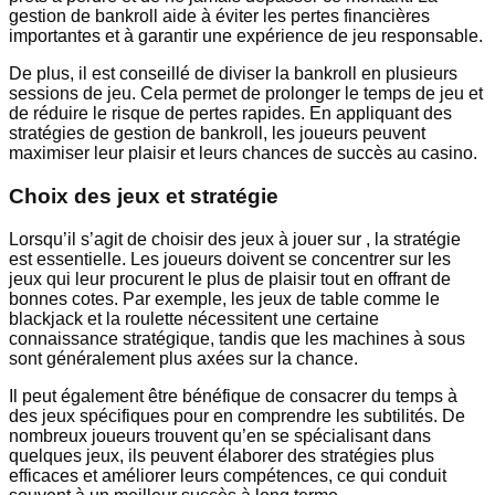
gestion de bankroll aide à éviter les pertes financières
importantes et à garantir une expérience de jeu responsable.
De plus, il est conseillé de diviser la bankroll en plusieurs
sessions de jeu. Cela permet de prolonger le temps de jeu et
de réduire le risque de pertes rapides. En appliquant des
stratégies de gestion de bankroll, les joueurs peuvent
maximiser leur plaisir et leurs chances de succès au casino.
Choix des jeux et stratégie
Lorsqu’il s’agit de choisir des jeux à jouer sur , la stratégie
est essentielle. Les joueurs doivent se concentrer sur les
jeux qui leur procurent le plus de plaisir tout en offrant de
bonnes cotes. Par exemple, les jeux de table comme le
blackjack et la roulette nécessitent une certaine
connaissance stratégique, tandis que les machines à sous
sont généralement plus axées sur la chance.
Il peut également être bénéfique de consacrer du temps à
des jeux spécifiques pour en comprendre les subtilités. De
nombreux joueurs trouvent qu’en se spécialisant dans
quelques jeux, ils peuvent élaborer des stratégies plus
efficaces et améliorer leurs compétences, ce qui conduit