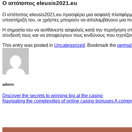
Ο ιστότοπος eleusis2021.eu
Ο ιστότοπος eleusis2021.eu προσφέρει μια ασφαλή πλατφόρμα
υποστήριξή του, οι χρήστες μπορούν να απολαμβάνουν μια πιο
Η σημασία του να αισθάνεστε ασφαλείς κατά την περιήγηση στ
σύνδεσή τους και να αποφεύγουν τους κινδύνους που σχετίζοντα
This entry was posted in
Uncategorized
. Bookmark the
permal
admin
Discover the secrets to winning big at the casino
Navigating the complexities of online casino bonuses A comp