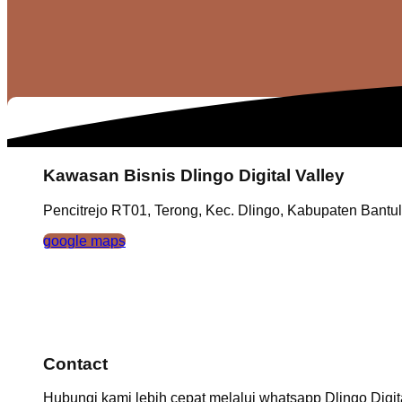
Kawasan Bisnis Dlingo Digital Valley
Pencitrejo RT01, Terong, Kec. Dlingo, Kabupaten Bantu
google maps
Contact
Hubungi kami lebih cepat melalui whatsapp Dlingo Digi