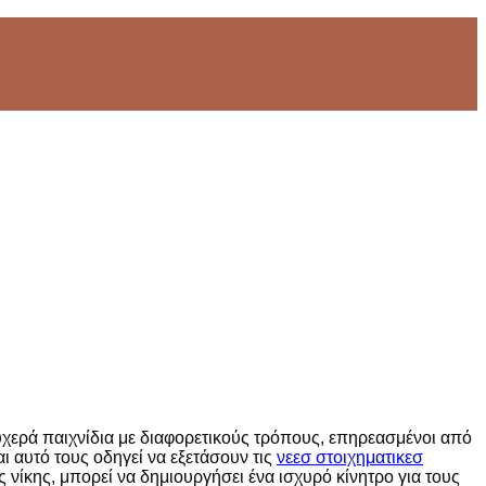
τυχερά παιχνίδια με διαφορετικούς τρόπους, επηρεασμένοι από
 αυτό τους οδηγεί να εξετάσουν τις
νεεσ στοιχηματικεσ
νίκης, μπορεί να δημιουργήσει ένα ισχυρό κίνητρο για τους