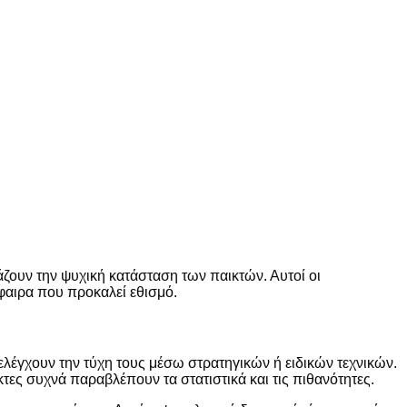
εάζουν την ψυχική κατάσταση των παικτών. Αυτοί οι
φαιρα που προκαλεί εθισμό.
 ελέγχουν την τύχη τους μέσω στρατηγικών ή ειδικών τεχνικών.
ες συχνά παραβλέπουν τα στατιστικά και τις πιθανότητες.