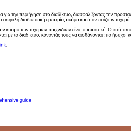
 για την περιήγηση στο διαδίκτυο, διασφαλίζοντας την προστασ
 ασφαλή διαδικτυακή εμπειρία, ακόμα και όταν παίζουν τυχερά 
ον κόσμο των τυχερών παιχνιδιών είναι ουσιαστική. Ο ιστότοπ
ι με το διαδίκτυο, κάνοντάς τους να αισθάνονται πιο ήσυχοι κα
ink
.
rehensive guide