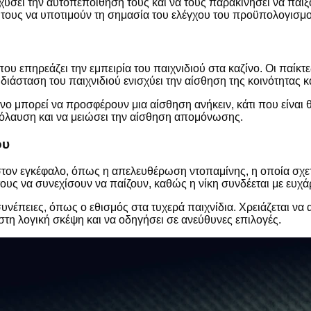
ισχύσει την αυτοπεποίθησή τους και να τους παρακινήσει να παί
ς τους να υποτιμούν τη σημασία του ελέγχου του προϋπολογισμο
επηρεάζει την εμπειρία του παιχνιδιού στα καζίνο. Οι παίκτες σ
 διάσταση του παιχνιδιού ενισχύει την αίσθηση της κοινότητας 
ζίνο μπορεί να προσφέρουν μια αίσθηση ανήκειν, κάτι που είναι
απόλαυση και να μειώσει την αίσθηση απομόνωσης.
ου
στον εγκέφαλο, όπως η απελευθέρωση ντοπαμίνης, η οποία σχετί
 τους να συνεχίσουν να παίζουν, καθώς η νίκη συνδέεται με ευχά
υνέπειες, όπως ο εθισμός στα τυχερά παιχνίδια. Χρειάζεται να
 στη λογική σκέψη και να οδηγήσει σε ανεύθυνες επιλογές.