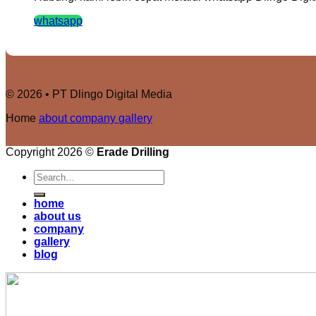
whatsapp
© 2026 • PT Dlingo Digital Media
Home
about
company
gallery
Copyright 2026 ©
Erade Drilling
home
about us
company
gallery
blog