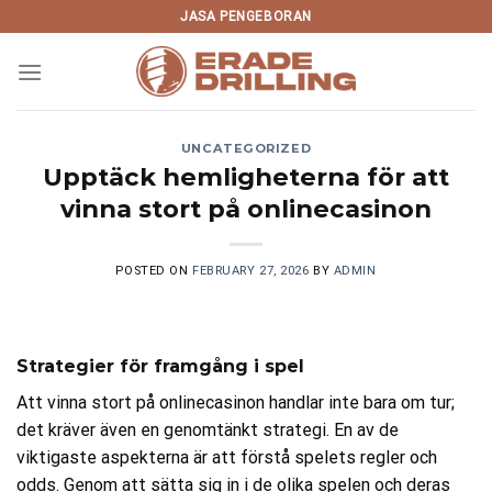
Skip
JASA PENGEBORAN
to
content
UNCATEGORIZED
Upptäck hemligheterna för att
vinna stort på onlinecasinon
POSTED ON
FEBRUARY 27, 2026
BY
ADMIN
Strategier för framgång i spel
Att vinna stort på onlinecasinon handlar inte bara om tur;
det kräver även en genomtänkt strategi. En av de
viktigaste aspekterna är att förstå spelets regler och
odds. Genom att sätta sig in i de olika spelen och deras