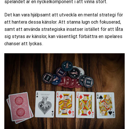
spelandet är en nyckelkomponent i att vinna stort.
Det kan vara hjälpsamt att utveckla en mental strategi för
att hantera dessa känslor. Att stanna lugn och fokuserad,
samt att använda strategiska insatser istället för att låta
sig styras av känslor, kan väsentligt förbättra en spelares
chanser att lyckas.