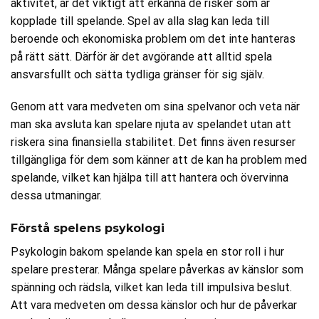
aktivitet, är det viktigt att erkänna de risker som är
kopplade till spelande. Spel av alla slag kan leda till
beroende och ekonomiska problem om det inte hanteras
på rätt sätt. Därför är det avgörande att alltid spela
ansvarsfullt och sätta tydliga gränser för sig själv.
Genom att vara medveten om sina spelvanor och veta när
man ska avsluta kan spelare njuta av spelandet utan att
riskera sina finansiella stabilitet. Det finns även resurser
tillgängliga för dem som känner att de kan ha problem med
spelande, vilket kan hjälpa till att hantera och övervinna
dessa utmaningar.
Förstå spelens psykologi
Psykologin bakom spelande kan spela en stor roll i hur
spelare presterar. Många spelare påverkas av känslor som
spänning och rädsla, vilket kan leda till impulsiva beslut.
Att vara medveten om dessa känslor och hur de påverkar