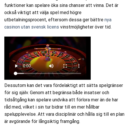
funktioner kan spelare öka sina chanser att vinna. Det är
också viktigt att välja spel med högre
utbetalningsprocent, eftersom dessa ger bättre
nya
casinon utan svensk licens
vinstmöjligheter över tid.
Dessutom kan det vara fördelaktigt att sätta spelgränser
för sig själv. Genom att begränsa både insatser och
tidsåtgång kan spelare undvika att förlora mer än de har
råd med, vilket i sin tur bidrar till en mer hållbar
spelupplevelse. Att vara disciplinär och hålla sig till en plan
är avgörande för långsiktig framgång.