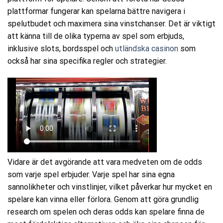
plattformar fungerar kan spelarna bättre navigera i
spelutbudet och maximera sina vinstchanser. Det är viktigt
att känna till de olika typerna av spel som erbjuds,
inklusive slots, bordsspel och
utländska casinon
som
också har sina specifika regler och strategier.
Vidare är det avgörande att vara medveten om de odds
som varje spel erbjuder. Varje spel har sina egna
sannolikheter och vinstlinjer, vilket påverkar hur mycket en
spelare kan vinna eller förlora. Genom att göra grundlig
research om spelen och deras odds kan spelare finna de