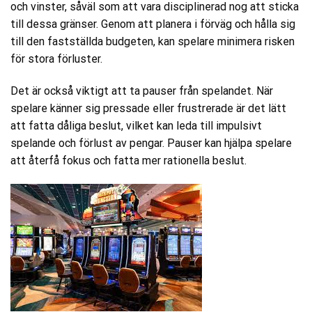
och vinster, såväl som att vara disciplinerad nog att sticka
till dessa gränser. Genom att planera i förväg och hålla sig
till den fastställda budgeten, kan spelare minimera risken
för stora förluster.
Det är också viktigt att ta pauser från spelandet. När
spelare känner sig pressade eller frustrerade är det lätt
att fatta dåliga beslut, vilket kan leda till impulsivt
spelande och förlust av pengar. Pauser kan hjälpa spelare
att återfå fokus och fatta mer rationella beslut.