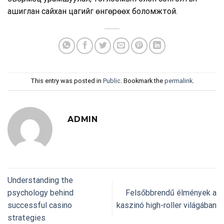
ашиглан сайхан цагийг өнгөрөөх боломжтой.
This entry was posted in
Public
. Bookmark the
permalink
.
ADMIN
Understanding the
psychology behind
Felsőbbrendű élmények a
successful casino
kaszinó high-roller világában
strategies