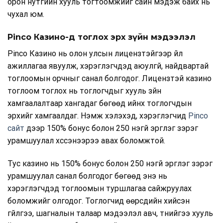
орон нутгийн хууль тогтоомжийг сайн мэдэж байх нь
чухал юм.
Pinco Казино-д тоглох эрх зүйн мэдээлэл
Pinco Казино нь олон улсын лицензтэйгээр үйл
ажиллагаа явуулж, хэрэглэгчдэд аюулгүй, найдвартай
тоглоомын орчныг санал болгодог. Лицензтэй казино
тоглоом тоглох нь тоглогчдыг хууль зүйн
хамгаалалтаар хангадаг бөгөөд ийнхүү тоглогчдын
эрхийг хамгаалдаг. Нэмж хэлэхэд, хэрэглэгчид
Pinco
сайт
дээр 150% бонус болон 250 үнэгүй эргүүлэг зэрэг
урамшуулал хүссэнээрээ авах боломжтой.
Тус казино нь 150% бонус болон 250 үнэгүй эргүүлэг зэрэг
урамшуулал санал болгодог бөгөөд энэ нь
хэрэглэгчдэд тоглоомын туршлагаа сайжруулах
боломжийг олгодог. Тоглогчид өөрсдийн хийсэн
гүйлгээ, шагналын талаар мэдээлэл авч, түүнийгээ хууль