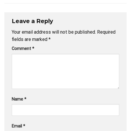
Leave a Reply
Your email address will not be published.
Required
fields are marked
*
Comment
*
Name
*
Email
*