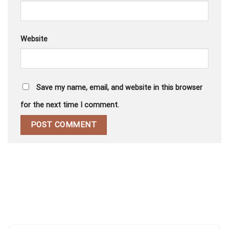
Website
Save my name, email, and website in this browser
for the next time I comment.