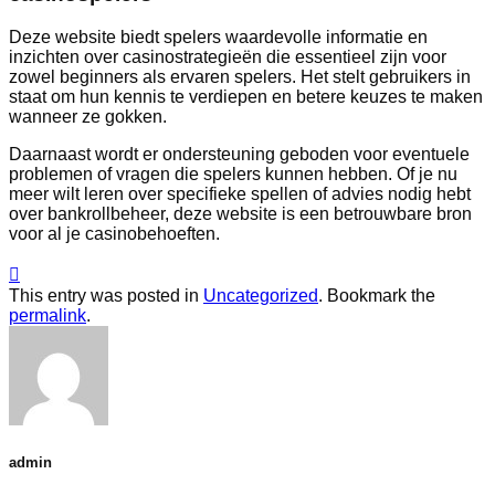
Deze website biedt spelers waardevolle informatie en
inzichten over casinostrategieën die essentieel zijn voor
zowel beginners als ervaren spelers. Het stelt gebruikers in
staat om hun kennis te verdiepen en betere keuzes te maken
wanneer ze gokken.
Daarnaast wordt er ondersteuning geboden voor eventuele
problemen of vragen die spelers kunnen hebben. Of je nu
meer wilt leren over specifieke spellen of advies nodig hebt
over bankrollbeheer, deze website is een betrouwbare bron
voor al je casinobehoeften.
This entry was posted in
Uncategorized
. Bookmark the
permalink
.
admin