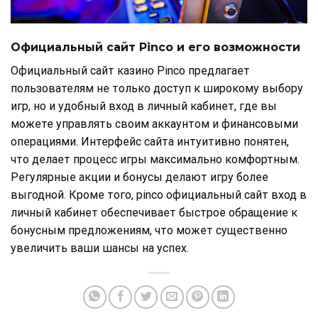
Официальный сайт Pinco и его возможности
Официальный сайт казино Pinco предлагает
пользователям не только доступ к широкому выбору
игр, но и удобный вход в личный кабинет, где вы
можете управлять своим аккаунтом и финансовыми
операциями. Интерфейс сайта интуитивно понятен,
что делает процесс игры максимально комфортным.
Регулярные акции и бонусы делают игру более
выгодной. Кроме того, pinco официальный сайт вход в
личный кабинет обеспечивает быстрое обращение к
бонусным предложениям, что может существенно
увеличить ваши шансы на успех.