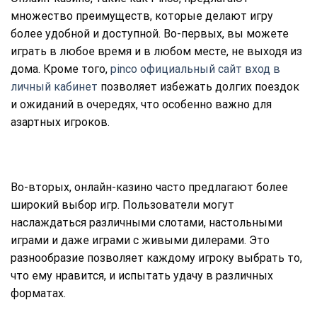
множество преимуществ, которые делают игру
более удобной и доступной. Во-первых, вы можете
играть в любое время и в любом месте, не выходя из
дома. Кроме того,
pinco официальный сайт вход в
личный кабинет
позволяет избежать долгих поездок
и ожиданий в очередях, что особенно важно для
азартных игроков.
Во-вторых, онлайн-казино часто предлагают более
широкий выбор игр. Пользователи могут
наслаждаться различными слотами, настольными
играми и даже играми с живыми дилерами. Это
разнообразие позволяет каждому игроку выбрать то,
что ему нравится, и испытать удачу в различных
форматах.