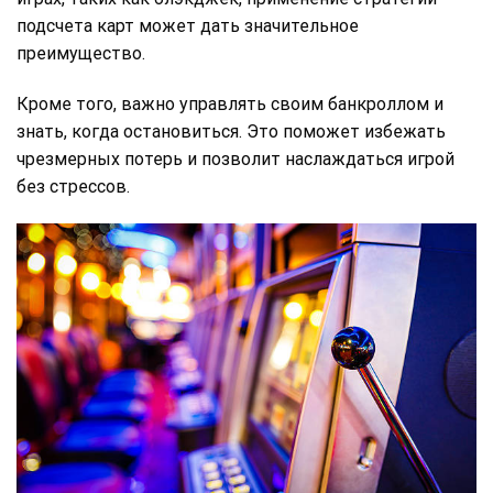
подсчета карт может дать значительное
преимущество.
Кроме того, важно управлять своим банкроллом и
знать, когда остановиться. Это поможет избежать
чрезмерных потерь и позволит наслаждаться игрой
без стрессов.