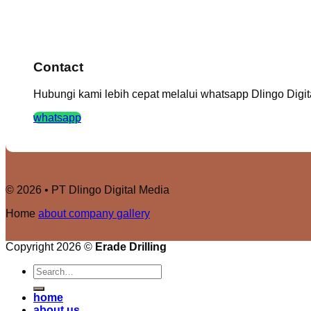
Contact
Hubungi kami lebih cepat melalui whatsapp Dlingo Digi
whatsapp
© 2026 • PT Dlingo Digital Media
Home
about
company
gallery
Copyright 2026 ©
Erade Drilling
home
about us