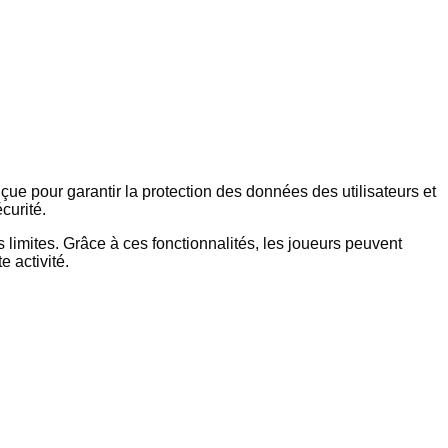
ue pour garantir la protection des données des utilisateurs et
curité.
 limites. Grâce à ces fonctionnalités, les joueurs peuvent
 activité.