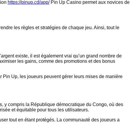
tion
https://pinup.cd/app/
Pin Up Casino permet aux novices de
ndre les règles et stratégies de chaque jeu. Ainsi, tout le
l’argent existe, il est également vrai qu’un grand nombre de
maximiser les gains, comme des promotions et des bonus
par Pin Up, les joueurs peuvent gérer leurs mises de manière
ays, y compris la République démocratique du Congo, où des
ée et équitable pour tous les utilisateurs.
amuser tout en étant protégés. La communauté des joueurs a