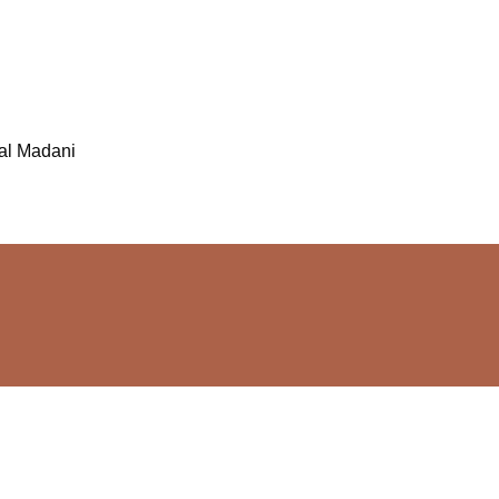
tal Madani