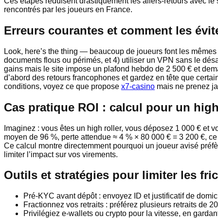
Ces étapes réduisent drastiquement les allers‑retours avec le s
rencontrés par les joueurs en France.
Erreurs courantes et comment les évit
Look, here’s the thing — beaucoup de joueurs font les mêmes er
documents flous ou périmés, et 4) utiliser un VPN sans le désa
gains mais le site impose un plafond hebdo de 2 500 € et dem
d’abord des retours francophones et gardez en tête que certa
conditions, voyez ce que propose
x7-casino
mais ne prenez ja
Cas pratique ROI : calcul pour un hig
Imaginez : vous êtes un high roller, vous déposez 1 000 € et
moyen de 96 %, perte attendue ≈ 4 % × 80 000 € = 3 200 €, ce 
Ce calcul montre directemment pourquoi un joueur avisé préf
limiter l’impact sur vos virements.
Outils et stratégies pour limiter les fri
Pré‑KYC avant dépôt : envoyez ID et justificatif de domici
Fractionnez vos retraits : préférez plusieurs retraits de 
Privilégiez e‑wallets ou crypto pour la vitesse, en gardan