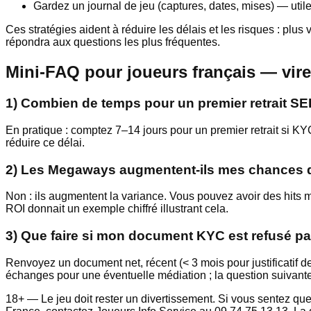
Gardez un journal de jeu (captures, dates, mises) — util
Ces stratégies aident à réduire les délais et les risques : pl
répondra aux questions les plus fréquentes.
Mini‑FAQ pour joueurs français — vi
1) Combien de temps pour un premier retrait S
En pratique : comptez 7–14 jours pour un premier retrait si KY
réduire ce délai.
2) Les Megaways augmentent-ils mes chances d
Non : ils augmentent la variance. Vous pouvez avoir des hits m
ROI donnait un exemple chiffré illustrant cela.
3) Que faire si mon document KYC est refusé par
Renvoyez un document net, récent (< 3 mois pour justificatif d
échanges pour une éventuelle médiation ; la question suivant
18+ — Le jeu doit rester un divertissement. Si vous sentez que