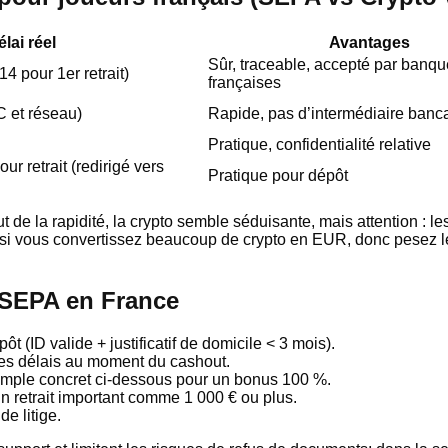
lai réel
Avantages
Sûr, traceable, accepté par banq
4 pour 1er retrait)
françaises
C et réseau)
Rapide, pas d’intermédiaire banc
Pratique, confidentialité relative
ur retrait (redirigé vers
Pratique pour dépôt
t de la rapidité, la crypto semble séduisante, mais attention :
i vous convertissez beaucoup de crypto en EUR, donc pesez le pou
t SEPA en France
 (ID valide + justificatif de domicile < 3 mois).
 les délais au moment du cashout.
exemple concret ci‑dessous pour un bonus 100 %.
 un retrait important comme 1 000 € ou plus.
e litige.