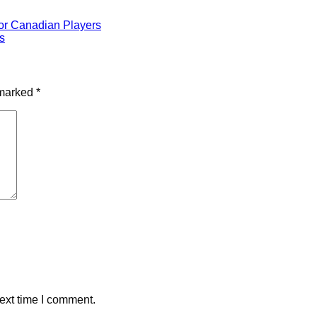
or Canadian Players
s
 marked
*
ext time I comment.