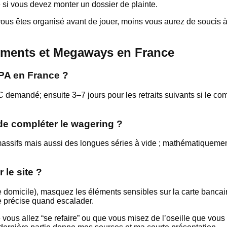
e si vous devez monter un dossier de plainte.
us vous êtes organisé avant de jouer, moins vous aurez de soucis
rements et Megaways en France
EPA en France ?
C demandé; ensuite 3–7 jours pour les retraits suivants si le c
e compléter le wagering ?
assifs mais aussi des longues séries à vide ; mathématiquement,
 le site ?
e domicile), masquez les éléments sensibles sur la carte bancair
e précise quand escalader.
 vous allez “se refaire” ou que vous misez de l’oseille que vous