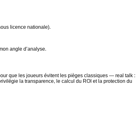
sous licence nationale).
e mon angle d’analyse.
our que les joueurs évitent les pièges classiques — real talk :
vilégie la transparence, le calcul du ROI et la protection du