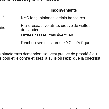
Inconvénients
ues
KYC long, plafonds, délais bancaires
Frais réseau, volatilité, preuve de wallet
aire
demandée
Limites basses, frais éventuels
Remboursements rares, KYC spécifique
 les plateformes demandent souvent preuve de propriété du
r et le contre et lisez la suite où j’explique la checklist