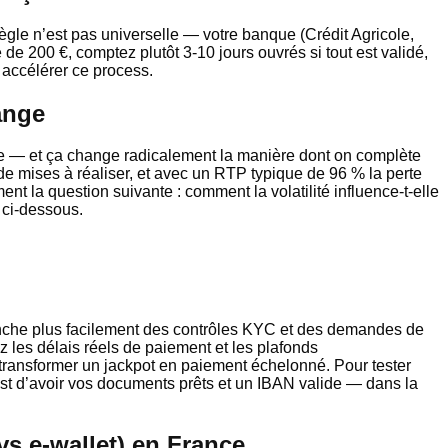
ègle n’est pas universelle — votre banque (Crédit Agricole,
de 200 €, comptez plutôt 3-10 jours ouvrés si tout est validé,
 accélérer ce process.
ange
ée — et ça change radicalement la manière dont on complète
 mises à réaliser, et avec un RTP typique de 96 % la perte
nt la question suivante : comment la volatilité influence-t-elle
 ci-dessous.
enche plus facilement des contrôles KYC et des demandes de
ez les délais réels de paiement et les plafonds
 transformer un jackpot en paiement échelonné. Pour tester
est d’avoir vos documents prêts et un IBAN valide — dans la
s e‑wallet) en France