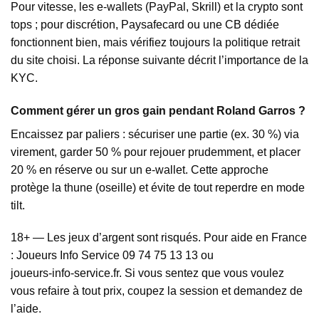
Pour vitesse, les e‑wallets (PayPal, Skrill) et la crypto sont
tops ; pour discrétion, Paysafecard ou une CB dédiée
fonctionnent bien, mais vérifiez toujours la politique retrait
du site choisi. La réponse suivante décrit l’importance de la
KYC.
Comment gérer un gros gain pendant Roland Garros ?
Encaissez par paliers : sécuriser une partie (ex. 30 %) via
virement, garder 50 % pour rejouer prudemment, et placer
20 % en réserve ou sur un e‑wallet. Cette approche
protège la thune (oseille) et évite de tout reperdre en mode
tilt.
18+ — Les jeux d’argent sont risqués. Pour aide en France
: Joueurs Info Service 09 74 75 13 13 ou
joueurs‑info‑service.fr. Si vous sentez que vous voulez
vous refaire à tout prix, coupez la session et demandez de
l’aide.