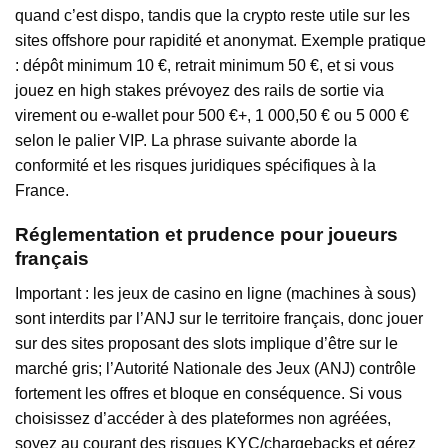
quand c’est dispo, tandis que la crypto reste utile sur les
sites offshore pour rapidité et anonymat. Exemple pratique
: dépôt minimum 10 €, retrait minimum 50 €, et si vous
jouez en high stakes prévoyez des rails de sortie via
virement ou e‑wallet pour 500 €+, 1 000,50 € ou 5 000 €
selon le palier VIP. La phrase suivante aborde la
conformité et les risques juridiques spécifiques à la
France.
Réglementation et prudence pour joueurs
français
Important : les jeux de casino en ligne (machines à sous)
sont interdits par l’ANJ sur le territoire français, donc jouer
sur des sites proposant des slots implique d’être sur le
marché gris; l’Autorité Nationale des Jeux (ANJ) contrôle
fortement les offres et bloque en conséquence. Si vous
choisissez d’accéder à des plateformes non agréées,
soyez au courant des risques KYC/chargebacks et gérez