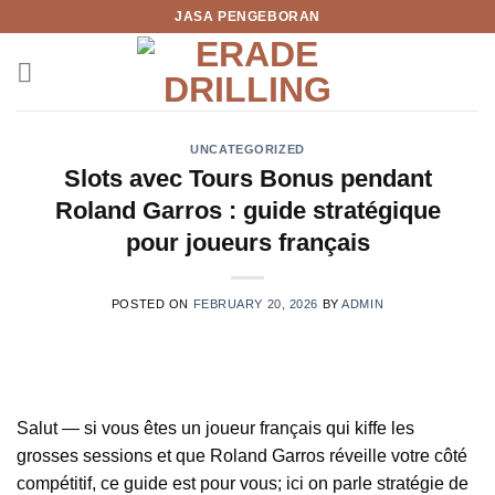
Skip
JASA PENGEBORAN
to
content
UNCATEGORIZED
Slots avec Tours Bonus pendant
Roland Garros : guide stratégique
pour joueurs français
POSTED ON
FEBRUARY 20, 2026
BY
ADMIN
Salut — si vous êtes un joueur français qui kiffe les
grosses sessions et que Roland Garros réveille votre côté
compétitif, ce guide est pour vous; ici on parle stratégie de