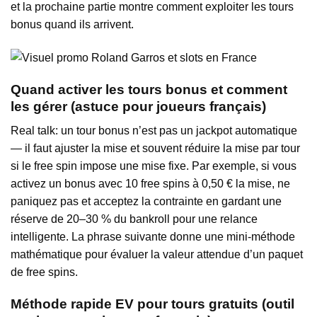
et la prochaine partie montre comment exploiter les tours
bonus quand ils arrivent.
Quand activer les tours bonus et comment
les gérer (astuce pour joueurs français)
Real talk: un tour bonus n’est pas un jackpot automatique
— il faut ajuster la mise et souvent réduire la mise par tour
si le free spin impose une mise fixe. Par exemple, si vous
activez un bonus avec 10 free spins à 0,50 € la mise, ne
paniquez pas et acceptez la contrainte en gardant une
réserve de 20–30 % du bankroll pour une relance
intelligente. La phrase suivante donne une mini‑méthode
mathématique pour évaluer la valeur attendue d’un paquet
de free spins.
Méthode rapide EV pour tours gratuits (outil