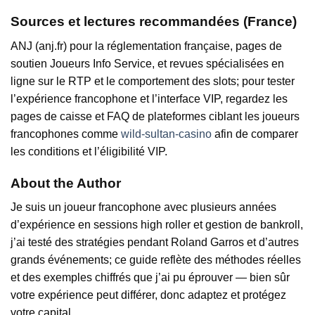
Sources et lectures recommandées (France)
ANJ (anj.fr) pour la réglementation française, pages de
soutien Joueurs Info Service, et revues spécialisées en
ligne sur le RTP et le comportement des slots; pour tester
l’expérience francophone et l’interface VIP, regardez les
pages de caisse et FAQ de plateformes ciblant les joueurs
francophones comme
wild-sultan-casino
afin de comparer
les conditions et l’éligibilité VIP.
About the Author
Je suis un joueur francophone avec plusieurs années
d’expérience en sessions high roller et gestion de bankroll,
j’ai testé des stratégies pendant Roland Garros et d’autres
grands événements; ce guide reflète des méthodes réelles
et des exemples chiffrés que j’ai pu éprouver — bien sûr
votre expérience peut différer, donc adaptez et protégez
votre capital.