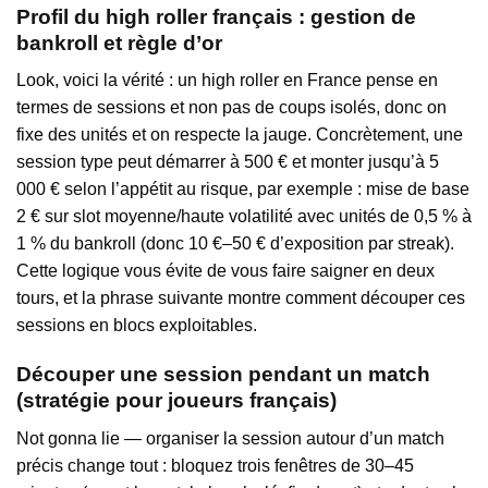
Profil du high roller français : gestion de
bankroll et règle d’or
Look, voici la vérité : un high roller en France pense en
termes de sessions et non pas de coups isolés, donc on
fixe des unités et on respecte la jauge. Concrètement, une
session type peut démarrer à 500 € et monter jusqu’à 5
000 € selon l’appétit au risque, par exemple : mise de base
2 € sur slot moyenne/haute volatilité avec unités de 0,5 % à
1 % du bankroll (donc 10 €–50 € d’exposition par streak).
Cette logique vous évite de vous faire saigner en deux
tours, et la phrase suivante montre comment découper ces
sessions en blocs exploitables.
Découper une session pendant un match
(stratégie pour joueurs français)
Not gonna lie — organiser la session autour d’un match
précis change tout : bloquez trois fenêtres de 30–45