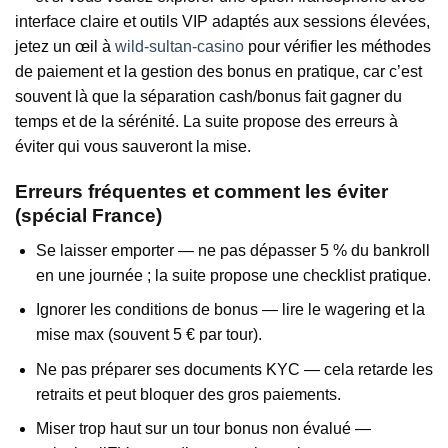
interface claire et outils VIP adaptés aux sessions élevées,
jetez un œil à
wild-sultan-casino
pour vérifier les méthodes
de paiement et la gestion des bonus en pratique, car c’est
souvent là que la séparation cash/bonus fait gagner du
temps et de la sérénité. La suite propose des erreurs à
éviter qui vous sauveront la mise.
Erreurs fréquentes et comment les éviter
(spécial France)
Se laisser emporter — ne pas dépasser 5 % du bankroll
en une journée ; la suite propose une checklist pratique.
Ignorer les conditions de bonus — lire le wagering et la
mise max (souvent 5 € par tour).
Ne pas préparer ses documents KYC — cela retarde les
retraits et peut bloquer des gros paiements.
Miser trop haut sur un tour bonus non évalué —