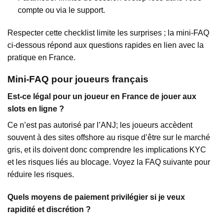
compte ou via le support.
Respecter cette checklist limite les surprises ; la mini‑FAQ
ci‑dessous répond aux questions rapides en lien avec la
pratique en France.
Mini‑FAQ pour joueurs français
Est‑ce légal pour un joueur en France de jouer aux
slots en ligne ?
Ce n’est pas autorisé par l’ANJ; les joueurs accèdent
souvent à des sites offshore au risque d’être sur le marché
gris, et ils doivent donc comprendre les implications KYC
et les risques liés au blocage. Voyez la FAQ suivante pour
réduire les risques.
Quels moyens de paiement privilégier si je veux
rapidité et discrétion ?