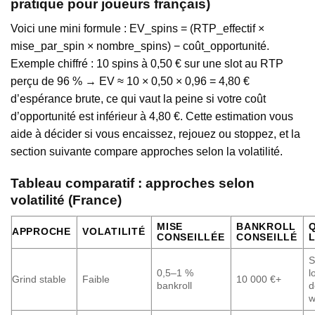
pratique pour joueurs français)
Voici une mini formule : EV_spins = (RTP_effectif ×
mise_par_spin × nombre_spins) − coût_opportunité.
Exemple chiffré : 10 spins à 0,50 € sur une slot au RTP
perçu de 96 % → EV ≈ 10 × 0,50 × 0,96 = 4,80 €
d’espérance brute, ce qui vaut la peine si votre coût
d’opportunité est inférieur à 4,80 €. Cette estimation vous
aide à décider si vous encaissez, rejouez ou stoppez, et la
section suivante compare approches selon la volatilité.
Tableau comparatif : approches selon
volatilité (France)
MISE
BANKROLL
APPROCHE
VOLATILITÉ
CONSEILLÉE
CONSEILLÉ
L
S
0,5–1 %
l
Grind stable
Faible
10 000 €+
bankroll
d
w