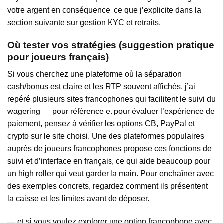
votre argent en conséquence, ce que j’explicite dans la
section suivante sur gestion KYC et retraits.
Où tester vos stratégies (suggestion pratique
pour joueurs français)
Si vous cherchez une plateforme où la séparation
cash/bonus est claire et les RTP souvent affichés, j’ai
repéré plusieurs sites francophones qui facilitent le suivi du
wagering — pour référence et pour évaluer l’expérience de
paiement, pensez à vérifier les options CB, PayPal et
crypto sur le site choisi. Une des plateformes populaires
auprès de joueurs francophones propose ces fonctions de
suivi et d’interface en français, ce qui aide beaucoup pour
un high roller qui veut garder la main. Pour enchaîner avec
des exemples concrets, regardez comment ils présentent
la caisse et les limites avant de déposer.
— et si vous voulez explorer une option francophone avec