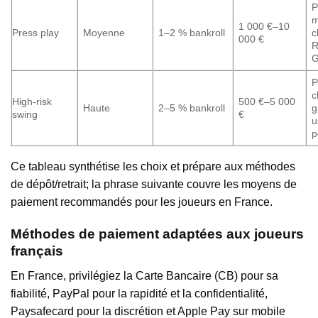
P
m
1 000 €–10
Press play
Moyenne
1–2 % bankroll
c
000 €
R
G
P
c
High‑risk
500 €–5 000
Haute
2–5 % bankroll
g
swing
€
u
p
Ce tableau synthétise les choix et prépare aux méthodes
de dépôt/retrait; la phrase suivante couvre les moyens de
paiement recommandés pour les joueurs en France.
Méthodes de paiement adaptées aux joueurs
français
En France, privilégiez la Carte Bancaire (CB) pour sa
fiabilité, PayPal pour la rapidité et la confidentialité,
Paysafecard pour la discrétion et Apple Pay sur mobile