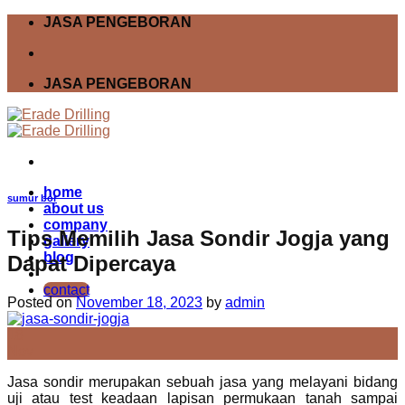
Skip
JASA PENGEBORAN
to
content
JASA PENGEBORAN
home
sumur bor
about us
company
Tips Memilih Jasa Sondir Jogja yang
gallery
blog
Dapat Dipercaya
contact
Posted on
November 18, 2023
by
admin
18
Nov
Jasa sondir merupakan sebuah jasa yang melayani bidang
uji atau test keadaan lapisan permukaan tanah sampai