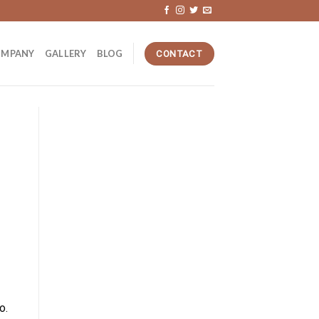
OMPANY
GALLERY
BLOG
CONTACT
o.