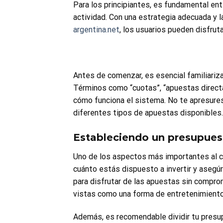
Para los principiantes, es fundamental e
actividad. Con una estrategia adecuada y l
argentina.net
, los usuarios pueden disfruta
Antes de comenzar, es esencial familiariza
Términos como “cuotas”, “apuestas direc
cómo funciona el sistema. No te apresures
diferentes tipos de apuestas disponibles.
Estableciendo un presupues
Uno de los aspectos más importantes al c
cuánto estás dispuesto a invertir y asegúr
para disfrutar de las apuestas sin compro
vistas como una forma de entretenimiento,
Además, es recomendable dividir tu presup