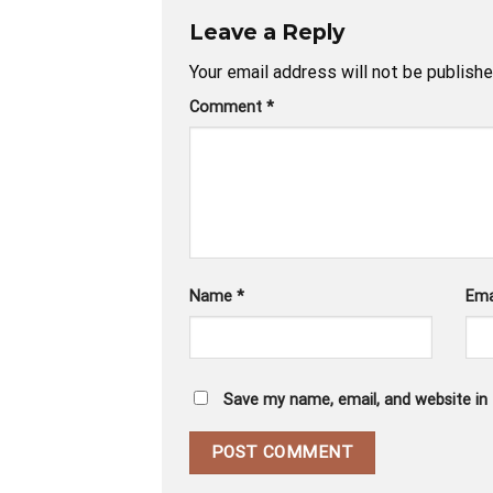
Leave a Reply
Your email address will not be publishe
Comment
*
Name
*
Ema
Save my name, email, and website in 