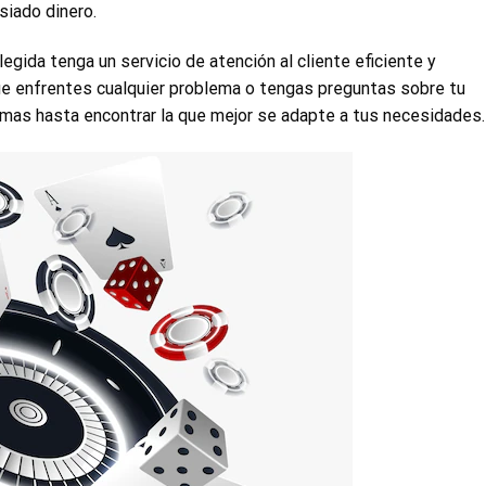
siado dinero.
gida tenga un servicio de atención al cliente eficiente y
ue enfrentes cualquier problema o tengas preguntas sobre tu
rmas hasta encontrar la que mejor se adapte a tus necesidades.