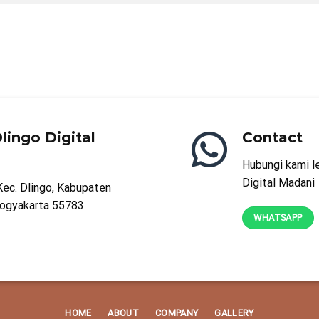
lingo Digital
Contact
Hubungi kami l
Digital Madani
Kec. Dlingo, Kabupaten
Yogyakarta 55783
WHATSAPP
HOME
ABOUT
COMPANY
GALLERY