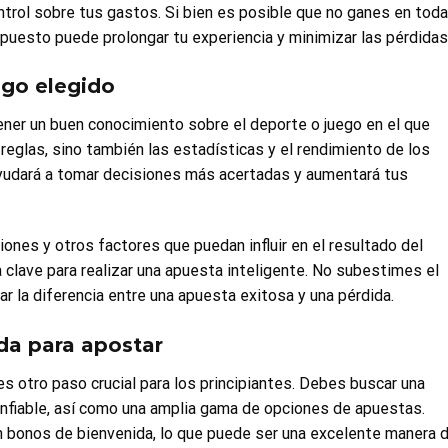
rol sobre tus gastos. Si bien es posible que no ganes en tod
puesto puede prolongar tu experiencia y minimizar las pérdidas
ego elegido
tener un buen conocimiento sobre el deporte o juego en el que
 reglas, sino también las estadísticas y el rendimiento de los
ayudará a tomar decisiones más acertadas y aumentará tus
iones y otros factores que puedan influir en el resultado del
 clave para realizar una apuesta inteligente. No subestimes el
ar la diferencia entre una apuesta exitosa y una pérdida.
da para apostar
s otro paso crucial para los principiantes. Debes buscar una
nfiable, así como una amplia gama de opciones de apuestas.
 bonos de bienvenida, lo que puede ser una excelente manera 