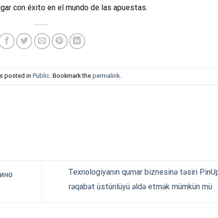
ugar con éxito en el mundo de las apuestas.
as posted in
Public
. Bookmark the
permalink
.
Texnologiyanın qumar biznesinə təsiri PinUp
ино
rəqabət üstünlüyü əldə etmək mümkün mü