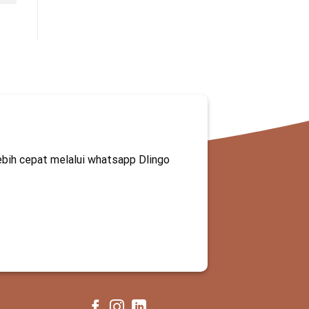
ebih cepat melalui whatsapp Dlingo