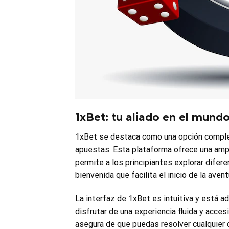
1xBet: tu aliado en el mund
1xBet se destaca como una opción comple
apuestas. Esta plataforma ofrece una ampl
permite a los principiantes explorar dife
bienvenida que facilita el inicio de la aven
La interfaz de 1xBet es intuitiva y está a
disfrutar de una experiencia fluida y acces
asegura de que puedas resolver cualquier