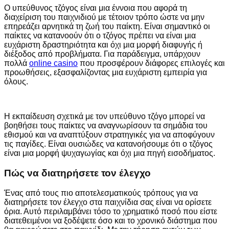
Ο υπεύθυνος τζόγος είναι μια έννοια που αφορά τη
διαχείριση του παιχνιδιού με τέτοιον τρόπο ώστε να μην
επηρεάζει αρνητικά τη ζωή του παίκτη. Είναι σημαντικό οι
παίκτες να κατανοούν ότι ο τζόγος πρέπει να είναι μια
ευχάριστη δραστηριότητα και όχι μια μορφή διαφυγής ή
διέξοδος από προβλήματα. Για παράδειγμα, υπάρχουν
πολλά
online casino
που προσφέρουν διάφορες επιλογές και
προωθήσεις, εξασφαλίζοντας μια ευχάριστη εμπειρία για
όλους.
Η εκπαίδευση σχετικά με τον υπεύθυνο τζόγο μπορεί να
βοηθήσει τους παίκτες να αναγνωρίσουν τα σημάδια του
εθισμού και να αναπτύξουν στρατηγικές για να αποφύγουν
τις παγίδες. Είναι ουσιώδες να κατανοήσουμε ότι ο τζόγος
είναι μια μορφή ψυχαγωγίας και όχι μια πηγή εισοδήματος.
Πώς να διατηρήσετε τον έλεγχο
Ένας από τους πιο αποτελεσματικούς τρόπους για να
διατηρήσετε τον έλεγχο στα παιχνίδια σας είναι να ορίσετε
όρια. Αυτό περιλαμβάνει τόσο το χρηματικό ποσό που είστε
διατεθειμένοι να ξοδέψετε όσο και το χρονικό διάστημα που