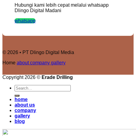
Hubungi kami lebih cepat melalui whatsapp
Dlingo Digital Madani
whatsapp
© 2026 • PT Dlingo Digital Media
Home
about
company
gallery
Copyright 2026 ©
Erade Drilling
home
about us
company
gallery
blog