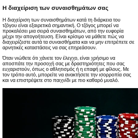
Η διαχείριση των συναισθημάτων σας
Η διαχείριση των συναισθημάτων κατά τη διάρκεια του
τζόγου είναι εξαιρετικά σημαντική. Ο τζόγος μπορεί να
προκαλέσει μια σειρά συναισθημάτων, από την ευφορία
μέχρι την απογοήτευση. Είναι κρίσιμο να μάθετε πώς να
διαχειρίζεστε αυτά τα συναισθήματα και να μην επιτρέπετε σε
αρνητικές καταστάσεις να σας επηρεάσουν.
Όταν νιώθετε ότι χάνετε τον έλεγχο, είναι χρήσιμο να
αποσπάτε την προσοχή σας με δραστηριότητες που σας
ευχαριστούν, όπως ο αθλητισμός ή η επαφή με φίλους. Με
τον τρόπο αυτό, μπορείτε να ανακτήσετε την ισορροπία σας
και να επιστρέψετε στο παιχνίδι με πιο καθαρό μυαλό.