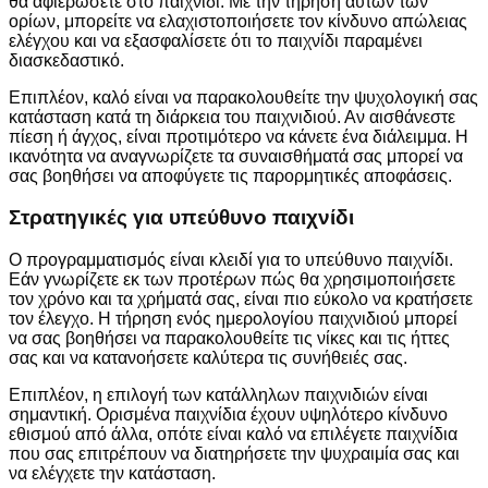
θα αφιερώσετε στο παιχνίδι. Με την τήρηση αυτών των
ορίων, μπορείτε να ελαχιστοποιήσετε τον κίνδυνο απώλειας
ελέγχου και να εξασφαλίσετε ότι το παιχνίδι παραμένει
διασκεδαστικό.
Επιπλέον, καλό είναι να παρακολουθείτε την ψυχολογική σας
κατάσταση κατά τη διάρκεια του παιχνιδιού. Αν αισθάνεστε
πίεση ή άγχος, είναι προτιμότερο να κάνετε ένα διάλειμμα. Η
ικανότητα να αναγνωρίζετε τα συναισθήματά σας μπορεί να
σας βοηθήσει να αποφύγετε τις παρορμητικές αποφάσεις.
Στρατηγικές για υπεύθυνο παιχνίδι
Ο προγραμματισμός είναι κλειδί για το υπεύθυνο παιχνίδι.
Εάν γνωρίζετε εκ των προτέρων πώς θα χρησιμοποιήσετε
τον χρόνο και τα χρήματά σας, είναι πιο εύκολο να κρατήσετε
τον έλεγχο. Η τήρηση ενός ημερολογίου παιχνιδιού μπορεί
να σας βοηθήσει να παρακολουθείτε τις νίκες και τις ήττες
σας και να κατανοήσετε καλύτερα τις συνήθειές σας.
Επιπλέον, η επιλογή των κατάλληλων παιχνιδιών είναι
σημαντική. Ορισμένα παιχνίδια έχουν υψηλότερο κίνδυνο
εθισμού από άλλα, οπότε είναι καλό να επιλέγετε παιχνίδια
που σας επιτρέπουν να διατηρήσετε την ψυχραιμία σας και
να ελέγχετε την κατάσταση.