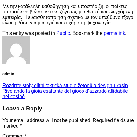
Με την κατάλληλη καθοδήγηση και υποστήριξη, οι παίκτες
μπορούν να βιώσουν τον τζόγο ως μια θετική και ελεγχόμενη
εμπειρία. Η ευαισθητοποίηση σχετικά με τον υπεύθυνο τζόγο
είναι η βάση για μια υγιή και ευχάριστη ψυχαγωγία.
This entry was posted in
Public
. Bookmark the
permalink
.
admin
Rozdrťte stoly elitní taktická studie žetonů a designu kasin
Rivelando la gioia esaltante del gioco d’azzardo affidabile
nel casinò
Leave a Reply
Your email address will not be published.
Required fields are
marked
*
Comment
*