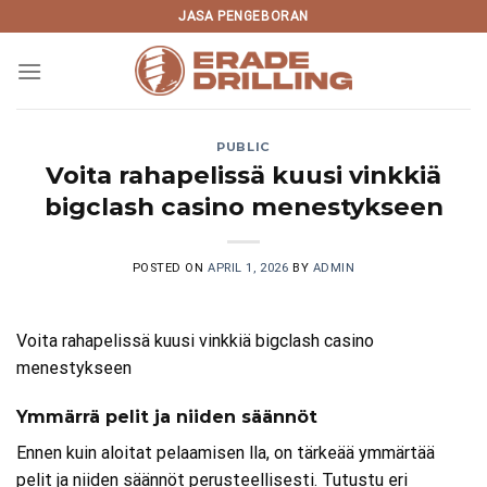
Skip
JASA PENGEBORAN
to
content
PUBLIC
Voita rahapelissä kuusi vinkkiä
bigclash casino menestykseen
POSTED ON
APRIL 1, 2026
BY
ADMIN
Voita rahapelissä kuusi vinkkiä bigclash casino
menestykseen
Ymmärrä pelit ja niiden säännöt
Ennen kuin aloitat pelaamisen lla, on tärkeää ymmärtää
pelit ja niiden säännöt perusteellisesti. Tutustu eri