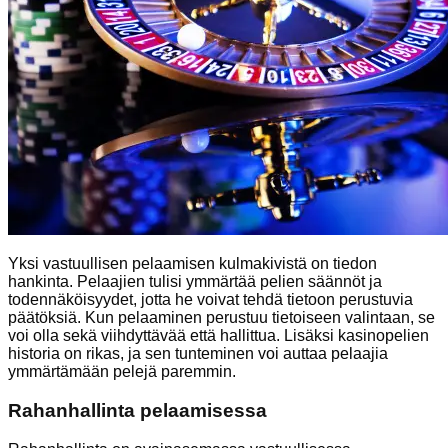
Yksi vastuullisen pelaamisen kulmakivistä on tiedon
hankinta. Pelaajien tulisi ymmärtää pelien säännöt ja
todennäköisyydet, jotta he voivat tehdä tietoon perustuvia
päätöksiä. Kun pelaaminen perustuu tietoiseen valintaan, se
voi olla sekä viihdyttävää että hallittua. Lisäksi kasinopelien
historia on rikas, ja sen tunteminen voi auttaa pelaajia
ymmärtämään pelejä paremmin.
Rahanhallinta pelaamisessa