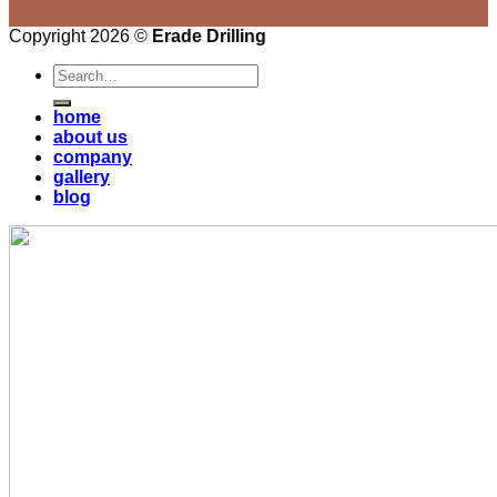
Copyright 2026 ©
Erade Drilling
home
about us
company
gallery
blog