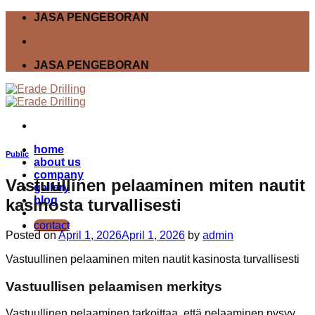
Skip
JASA PENGEBORAN
to
content
JASA PENGEBORAN
home
Public
about us
company
Vastuullinen pelaaminen miten nautit
gallery
blog
kasinosta turvallisesti
contact
Posted on
April 1, 2026
April 1, 2026
by
admin
Vastuullinen pelaaminen miten nautit kasinosta turvallisesti
Vastuullisen pelaamisen merkitys
Vastuullinen pelaaminen tarkoittaa, että pelaaminen pysyy