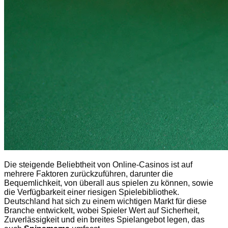
Die steigende Beliebtheit von Online-Casinos ist auf
mehrere Faktoren zurückzuführen, darunter die
Bequemlichkeit, von überall aus spielen zu können, sowie
die Verfügbarkeit einer riesigen Spielebibliothek.
Deutschland hat sich zu einem wichtigen Markt für diese
Branche entwickelt, wobei Spieler Wert auf Sicherheit,
Zuverlässigkeit und ein breites Spielangebot legen, das