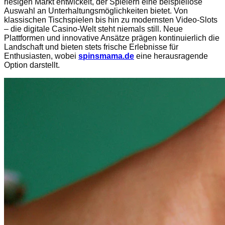
riesigen Markt entwickelt, der Spielern eine beispiellose
Auswahl an Unterhaltungsmöglichkeiten bietet. Von
klassischen Tischspielen bis hin zu modernsten Video-Slots
– die digitale Casino-Welt steht niemals still. Neue
Plattformen und innovative Ansätze prägen kontinuierlich die
Landschaft und bieten stets frische Erlebnisse für
Enthusiasten, wobei
spinsmama.de
eine herausragende
Option darstellt.