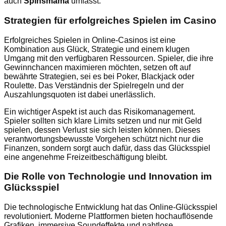
auch
Spinsmama
umfasst.
Strategien für erfolgreiches Spielen im Casino
Erfolgreiches Spielen in Online-Casinos ist eine
Kombination aus Glück, Strategie und einem klugen
Umgang mit den verfügbaren Ressourcen. Spieler, die ihre
Gewinnchancen maximieren möchten, setzen oft auf
bewährte Strategien, sei es bei Poker, Blackjack oder
Roulette. Das Verständnis der Spielregeln und der
Auszahlungsquoten ist dabei unerlässlich.
Ein wichtiger Aspekt ist auch das Risikomanagement.
Spieler sollten sich klare Limits setzen und nur mit Geld
spielen, dessen Verlust sie sich leisten können. Dieses
verantwortungsbewusste Vorgehen schützt nicht nur die
Finanzen, sondern sorgt auch dafür, dass das Glücksspiel
eine angenehme Freizeitbeschäftigung bleibt.
Die Rolle von Technologie und Innovation im
Glücksspiel
Die technologische Entwicklung hat das Online-Glücksspiel
revolutioniert. Moderne Plattformen bieten hochauflösende
Grafiken, immersive Soundeffekte und nahtlose