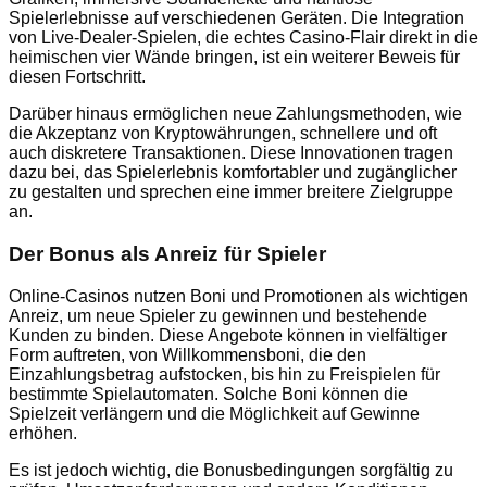
Spielerlebnisse auf verschiedenen Geräten. Die Integration
von Live-Dealer-Spielen, die echtes Casino-Flair direkt in die
heimischen vier Wände bringen, ist ein weiterer Beweis für
diesen Fortschritt.
Darüber hinaus ermöglichen neue Zahlungsmethoden, wie
die Akzeptanz von Kryptowährungen, schnellere und oft
auch diskretere Transaktionen. Diese Innovationen tragen
dazu bei, das Spielerlebnis komfortabler und zugänglicher
zu gestalten und sprechen eine immer breitere Zielgruppe
an.
Der Bonus als Anreiz für Spieler
Online-Casinos nutzen Boni und Promotionen als wichtigen
Anreiz, um neue Spieler zu gewinnen und bestehende
Kunden zu binden. Diese Angebote können in vielfältiger
Form auftreten, von Willkommensboni, die den
Einzahlungsbetrag aufstocken, bis hin zu Freispielen für
bestimmte Spielautomaten. Solche Boni können die
Spielzeit verlängern und die Möglichkeit auf Gewinne
erhöhen.
Es ist jedoch wichtig, die Bonusbedingungen sorgfältig zu