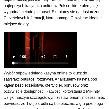
najlepszych kasynach online w Polsce, które oferują tę
wygodną metodę płatności. Skupiamy się na dostarczeniu
Ci rzetelnych informacji, które pomogą Ci wybrać idealne
miejsce do gry.
Wybór odpowiedniego kasyna online to klucz do
satysfakcjonującej rozgrywki. Analizujemy kasyna pod
kątem bezpieczeństwa, oferty gier, bonusów oraz
oczywiście dostępności i łatwości korzystania z MiFinity.
Dzięki naszym szczegółowym zestawieniom, możesz mieć
pewność, że Twoje środki są bezpieczne, a gra przebiega