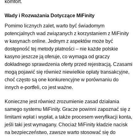
komfort.
Wady i Rozważania Dotyczące MiFinity
Pomimo licznych zalet, warto być świadomym
potencjalnych wad związanych z korzystaniem z MiFinity
w kasynach online. Jednym z aspektów może być
dostępność tej metody płatności – nie każde polskie
kasyno jeszcze ją oferuje, co wymaga od graczy
dokładnego sprawdzenia oferty przed rejestracją. Czasami
mogą pojawić się również niewielkie opłaty transakcyjne,
choć często są one konkurencyjne w porównaniu do
innych e-portfeli, co jest ważne.
Konieczne jest również zrozumienie zasad działania
samego systemu MiFinity. Gracze powinni zapoznać się z
limitami wpłat i wypłat, a także procesem weryfikacji konta,
jeśli taki jest wymagany. Chociaż MiFinity kładzie nacisk
na bezpieczeństwo, zawsze warto stosować się do