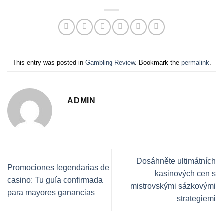
This entry was posted in
Gambling Review
. Bookmark the
permalink
.
ADMIN
Dosáhněte ultimátních
Promociones legendarias de
kasinových cen s
casino: Tu guía confirmada
mistrovskými sázkovými
para mayores ganancias
strategiemi